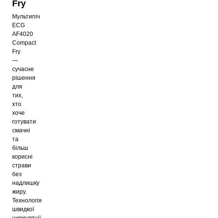
Fry
Мультипіч
ECG
AF4020
Compact
Fry
—
сучасне
рішення
для
тих,
хто
хоче
готувати
смачні
та
більш
корисні
страви
без
надлишку
жиру.
Технологія
швидкої
циркуляції