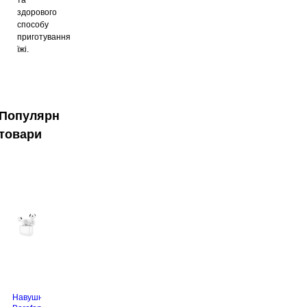
здорового
способу
приготування
їжі.
Популярні
товари
Навушники