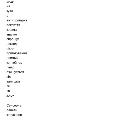
місця
на
кухні,
а
антипригарне
покриття
кошика
значно
спрощує
догляд
після
приготування.
Знімний
контейнер
легко
очищується
від
залишків
їжі
та
жиру.
Сенсорна
панель
керування