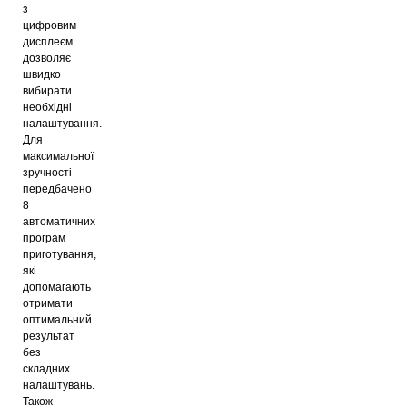
з
цифровим
дисплеєм
дозволяє
швидко
вибирати
необхідні
налаштування.
Для
максимальної
зручності
передбачено
8
автоматичних
програм
приготування,
які
допомагають
отримати
оптимальний
результат
без
складних
налаштувань.
Також