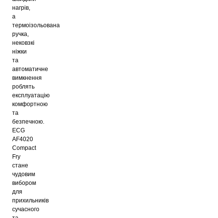
нагрів,
а
термоізольована
ручка,
нековзкі
ніжки
та
автоматичне
вимкнення
роблять
експлуатацію
комфортною
та
безпечною.
ECG
AF4020
Compact
Fry
стане
чудовим
вибором
для
прихильників
сучасного
та