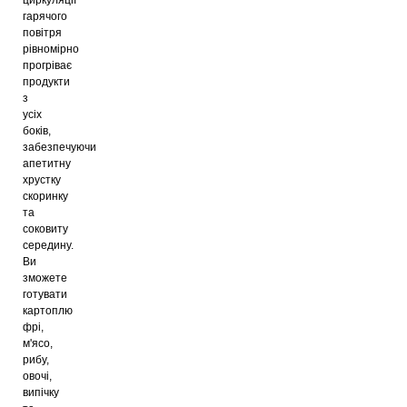
гарячого
повітря
рівномірно
прогріває
продукти
з
усіх
боків,
забезпечуючи
апетитну
хрустку
скоринку
та
соковиту
середину.
Ви
зможете
готувати
картоплю
фрі,
м'ясо,
рибу,
овочі,
випічку