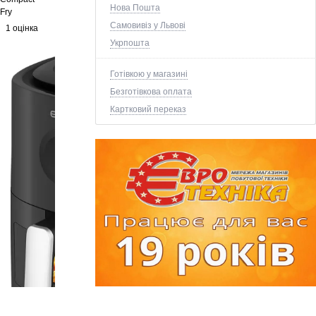
Нова Пошта
Fry
Самовивіз у Львові
1 оцінка
Укрпошта
Готівкою у магазині
Безготівкова оплата
Картковий переказ
+7 ще фото ↓