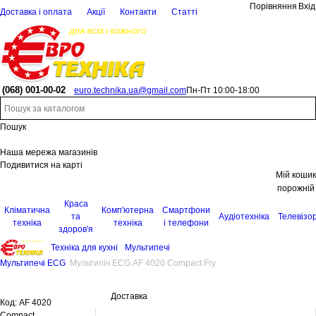
Порівняння
Вхід
Доставка і оплата
Акції
Контакти
Статті
(068)
001-00-02
euro.technika.ua@gmail.com
Пн-Пт 10:00-18:00
Пошук
Наша мережа магазинів
Подивитися на карті
Мій кошик
порожній
Краса
Кліматична
Комп'ютерна
Смартфони
та
Аудіотехніка
Телевізо
техніка
техніка
і телефони
здоров'я
Техніка для кухні
Мультипечі
Мультипечі ECG
Мультипіч ECG AF 4020 Compact Fry
Доставка
Код:
AF 4020
Compact