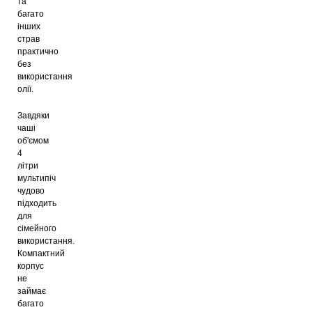
та
багато
інших
страв
практично
без
використання
олії.
Завдяки
чаші
об'ємом
4
літри
мультипіч
чудово
підходить
для
сімейного
використання.
Компактний
корпус
не
займає
багато