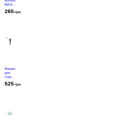
Borofone
BW-94
White
265
грн
Машинка
для
стрижки
VGR V-
525
грн
130
Grey