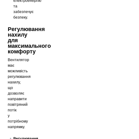
електроенергію
та
забезпечує
безпеку.
Регулювання
нахилу
для
максимального
комфорту
Вентилятор
має
можливість
регулювання
нахилу,
що
дозволяє
направити
повітряний
потік
у
потрібному
напрямку.
Регулювання