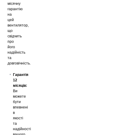
місячну
гарантію
на
цей
вентилятор,
що
свідчить
про
його
надійність
та
довговічність.
Гарантія
12
місяців:
Ви
можете
бути
впевнені
в
якості
та
надійності
вашого