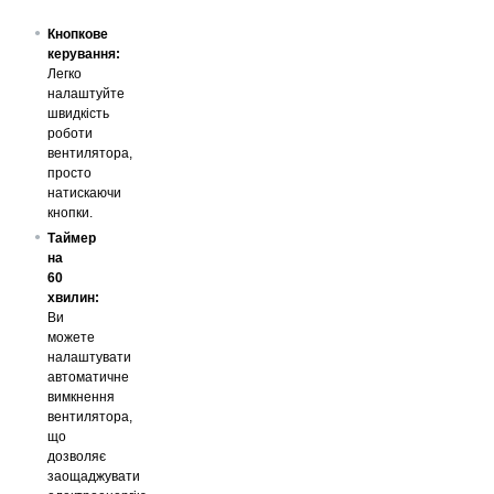
Кнопкове
керування:
Легко
налаштуйте
швидкість
роботи
вентилятора,
просто
натискаючи
кнопки.
Таймер
на
60
хвилин:
Ви
можете
налаштувати
автоматичне
вимкнення
вентилятора,
що
дозволяє
заощаджувати