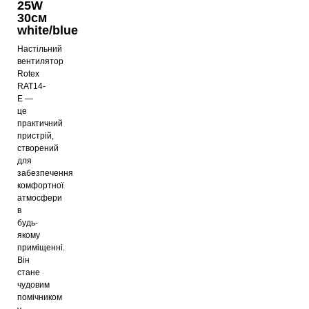
25W
30см
white/blue
Настільний
вентилятор
Rotex
RAT14-
E —
це
практичний
пристрій,
створений
для
забезпечення
комфортної
атмосфери
в
будь-
якому
приміщенні.
Він
стане
чудовим
помічником