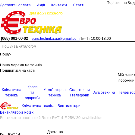
Порівняння
Вхід
Доставка і оплата
Акції
Контакти
Статті
(068)
001-00-02
euro.technika.ua@gmail.com
Пн-Пт 10:00-18:00
Пошук
Наша мережа магазинів
Подивитися на карті
Мій кошик
порожній
Краса
Кліматична
Комп'ютерна
Смартфони
та
Аудіотехніка
Телевізо
техніка
техніка
і телефони
здоров'я
Кліматична техніка
Вентилятори
Вентилятори Rotex
Вентилятор настільний Rotex RAT14-E 25W 30см white/blue
Доставка
Код:
RAT-14-