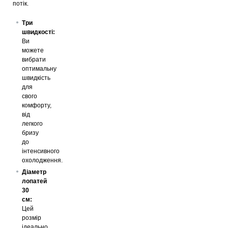
потік.
Три
швидкості:
Ви
можете
вибрати
оптимальну
швидкість
для
свого
комфорту,
від
легкого
бризу
до
інтенсивного
охолодження.
Діаметр
лопатей
30
см:
Цей
розмір
ідеально