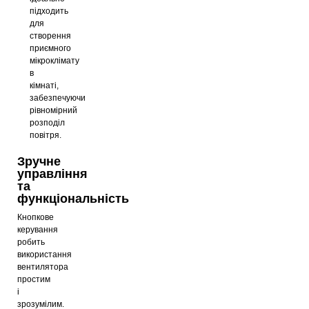
підходить
для
створення
приємного
мікроклімату
в
кімнаті,
забезпечуючи
рівномірний
розподіл
повітря.
Зручне
управління
та
функціональність
Кнопкове
керування
робить
використання
вентилятора
простим
і
зрозумілим.