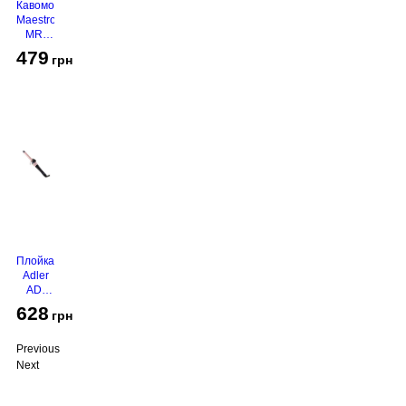
Кавомолка
Maestro
MR-
450
479
грн
Grey
Плойка
Adler
AD-
2116
628
грн
Previous
Next