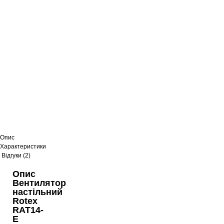
Вентилятор Rotex RAF54-E
959
грн
Вентилятор Rotex RAF-55-E
1015
грн
Вентилятор Rotex RAT-02E
719
грн
Опис
Характеристики
Відгуки (2)
Опис
Вентилятор ROTEX RAT06-E Білий
Вентилятор
489
грн
настільний
Rotex
RAT14-
E