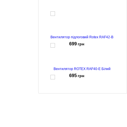
602
грн
Вентилятор підлоговий Rotex RAF42-B
699
грн
Вентилятор ROTEX RAF40-E Білий
695
грн
Вентилятор настільний Rotex RAT14-E 25W 30см
white/blue
516
грн