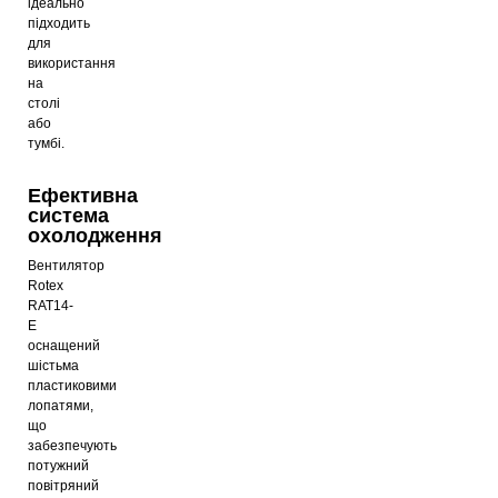
ідеально
підходить
для
використання
на
столі
або
тумбі.
Ефективна
система
охолодження
Вентилятор
Rotex
RAT14-
E
оснащений
шістьма
пластиковими
лопатями,
що
забезпечують
потужний
повітряний