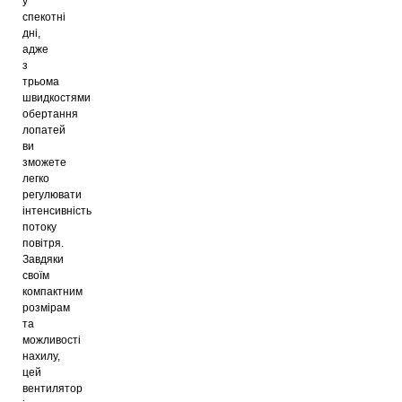
у
спекотні
дні,
адже
з
трьома
швидкостями
обертання
лопатей
ви
зможете
легко
регулювати
інтенсивність
потоку
повітря.
Завдяки
своїм
компактним
розмірам
та
можливості
нахилу,
цей
вентилятор