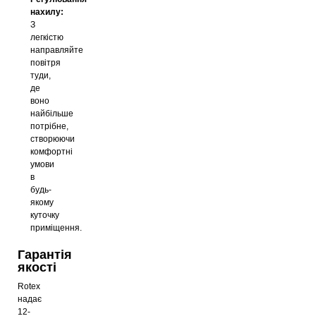
нахилу:
З
легкістю
направляйте
повітря
туди,
де
воно
найбільше
потрібне,
створюючи
комфортні
умови
в
будь-
якому
куточку
приміщення.
Гарантія
якості
Rotex
надає
12-