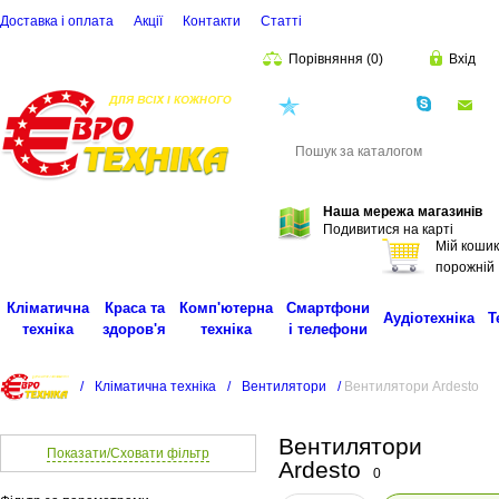
Доставка і оплата
Акції
Контакти
Статті
Порівняння
(
0
)
Вхід
(068)
001-00-02
eu
Пошук
Наша мережа магазинів
Подивитися на карті
Мій кошик
порожній
Кліматична
Краса та
Комп'ютерна
Смартфони
Аудіотехніка
Т
техніка
здоров'я
техніка
і телефони
/
Кліматична техніка
/
Вентилятори
/
Вентилятори Ardesto
Вентилятори
Показати/Сховати фільтр
Ardesto
0