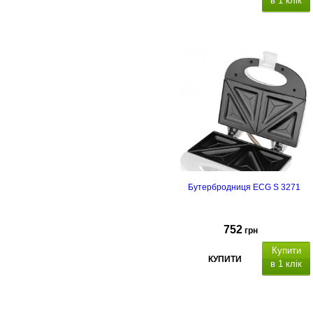
в 1 клік
термін
гарантії - 2 роки
Бутербродниця ECG S 3271
752
грн
Купити
КУПИТИ
в 1 клік