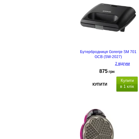
Бутербродниця Gorenje SM 701
GCB (SW-2027)
2 відгуки
875
грн
Купити
КУПИТИ
в 1 клік