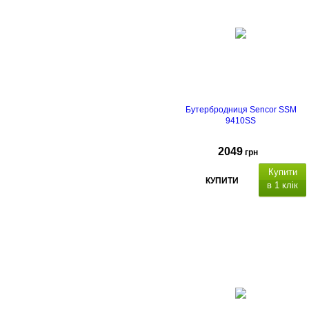
Бутербродниця Sencor SSM
9410SS
2049
грн
Купити
КУПИТИ
в 1 клік