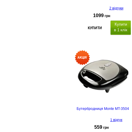
2 відгуки
1099
грн
Купити
КУПИТИ
в 1 клік
Бутербродниця Monte MT-3504
1 відгук
559
грн