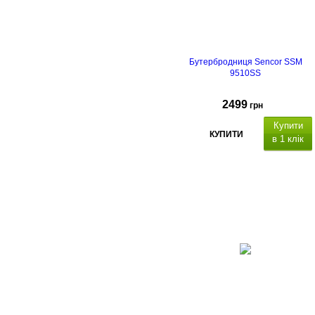
Бутербродниця Sencor SSM
9510SS
2499
грн
Купити
КУПИТИ
в 1 клік