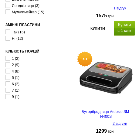
Сендвічниця
(3)
1 відгук
Мультимейкер
(15)
1575
грн
Купити
ЗМІННІ ПЛАСТИНИ
КУПИТИ
в 1 клік
Так
(16)
Ні
(12)
КІЛЬКІСТЬ ПОРЦІЙ
1
(2)
2
(9)
4
(8)
5
(1)
6
(2)
7
(1)
9
(1)
Бутербродниця Ardesto SM-
H400S
2 відгуки
1299
грн