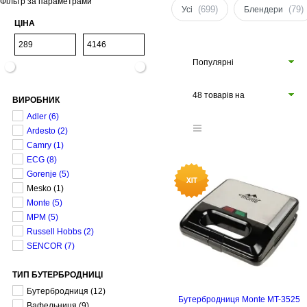
Фільтр за параметрами
(699)
(79)
Усі
Блендери
ЦІНА
Популярні
48 товарів на
ВИРОБНИК
сторінці
Adler
(6)
Ardesto
(2)
Camry
(1)
ECG
(8)
Gorenje
(5)
Mesko
(1)
Monte
(5)
MPM
(5)
Russell Hobbs
(2)
SENCOR
(7)
ТИП БУТЕРБРОДНИЦІ
Бутербродниця
(12)
Бутербродниця Monte MT-3525
Вафельниця
(9)