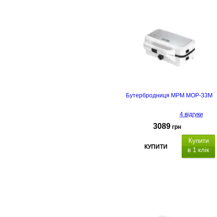
термін гарантії - 
роки
Бутербродниця MPM MOP-33M
4 відгуки
3089
грн
Купити
КУПИТИ
в 1 клік