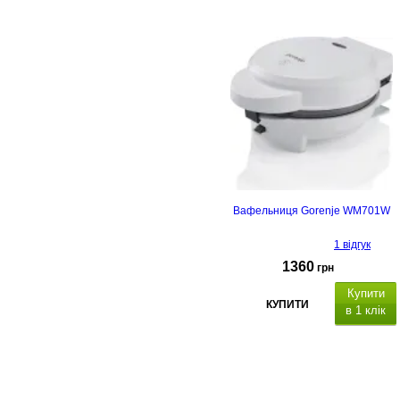
Вафельниця Gorenje WM701W
1 відгук
1360
грн
Купити
КУПИТИ
в 1 клік