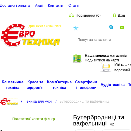
Доставка і оплата
Акції
Контакти
Статті
Порівняння
(
0
)
Вхід
(068)
001-00-02
eu
Пошук
Наша мережа магазинів
Подивитися на карті
Мій кошик
порожній
Кліматична
Краса та
Комп'ютерна
Смартфони
Аудіотехніка
Т
техніка
здоров'я
техніка
і телефони
/
Техніка для кухні
/
Бутербродниці та вафельниці
Бутербродниці та
Показати/Сховати фільтр
вафельниці
42