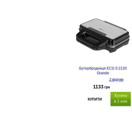
Бутербродниця ECG S 2120
Grande
2 відгуки
1133
грн
Купити
КУПИТИ
в 1 клік