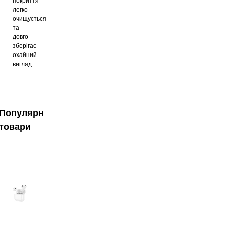
покриття
легко
очищується
та
довго
зберігає
охайний
вигляд.
Популярні
товари