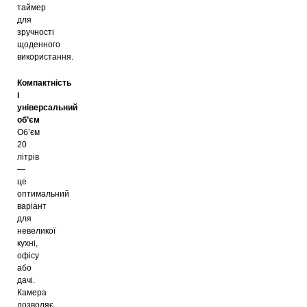
таймер
для
зручності
щоденного
використання.
Компактність
і
універсальний
об’єм
Об’єм
20
літрів
—
це
оптимальний
варіант
для
невеликої
кухні,
офісу
або
дачі.
Камера
дозволяє