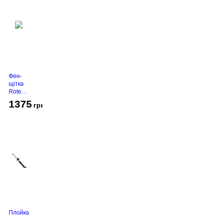
Фен-
щітка
Rotex
RHC-
1375
грн
490-T
Gold
Плойка