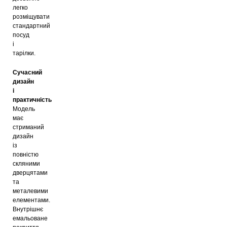
легко
розміщувати
стандартний
посуд
і
тарілки.
Сучасний
дизайн
і
практичність
Модель
має
стриманий
дизайн
із
повністю
скляними
дверцятами
та
металевими
елементами.
Внутрішнє
емальоване