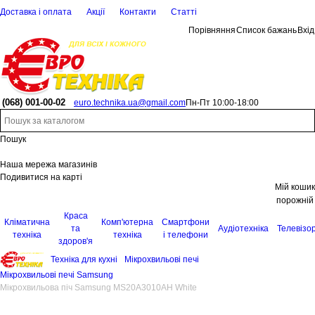
Доставка і оплата
Акції
Контакти
Статті
Порівняння
Список бажань
Вхід
(068)
001-00-02
euro.technika.ua@gmail.com
Пн-Пт 10:00-18:00
Пошук
Наша мережа магазинів
Подивитися на карті
Мій кошик
порожній
Краса
Кліматична
Комп'ютерна
Смартфони
та
Аудіотехніка
Телевізо
техніка
техніка
і телефони
здоров'я
Техніка для кухні
Мікрохвильові печі
Мікрохвильові печі Samsung
Мікрохвильова піч Samsung MS20A3010AH White