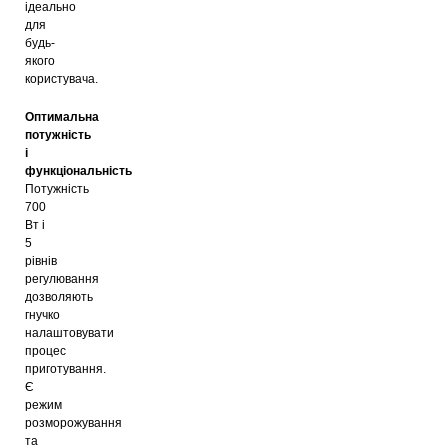
ідеально
для
будь-
якого
користувача.
Оптимальна
потужність
і
функціональність
Потужність
700
Вт і
5
рівнів
регулювання
дозволяють
гнучко
налаштовувати
процес
приготування.
Є
режим
розморожування
та