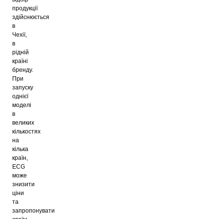
продукції
здійснюється
в
Чехії,
в
рідній
країні
бренду.
При
запуску
однієї
моделі
в
великих
кількостях
на
кілька
країн,
ECG
може
знизити
ціни
та
запропонувати