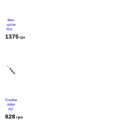
Фен-
щітка
Rotex
RHC-
1375
грн
490-T
Gold
Плойка
Adler
AD-
2116
628
грн