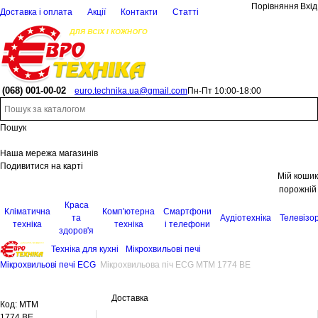
Порівняння
Вхід
Доставка і оплата
Акції
Контакти
Статті
(068)
001-00-02
euro.technika.ua@gmail.com
Пн-Пт 10:00-18:00
Пошук
Наша мережа магазинів
Подивитися на карті
Мій кошик
порожній
Краса
Кліматична
Комп'ютерна
Смартфони
та
Аудіотехніка
Телевізо
техніка
техніка
і телефони
здоров'я
Техніка для кухні
Мікрохвильові печі
Мікрохвильові печі ECG
Мікрохвильова піч ECG MTM 1774 BE
Доставка
Код:
MTM
1774 BE