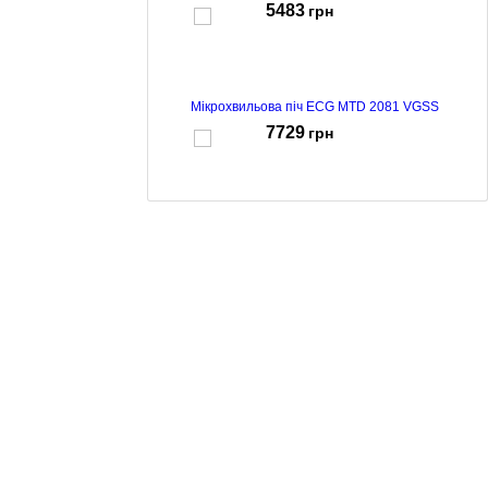
5483
грн
Мікрохвильова піч ECG MTD 2081 VGSS
7729
грн
Мікрохвильова піч ECG MTD 231 S
6162
грн
Мікрохвильова піч ECG MTD 2072 SE
5013
грн
Мікрохвильова піч ECG MTM 1774 BE