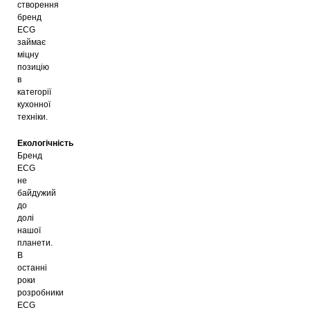
створення
бренд
ECG
займає
міцну
позицію
в
категорії
кухонної
техніки.
Екологічність
Бренд
ECG
не
байдужий
до
долі
нашої
планети.
В
останні
роки
розробники
ECG