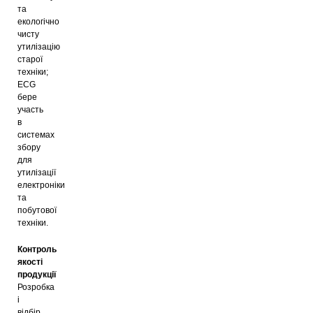
та
екологічно
чисту
утилізацію
старої
техніки;
ECG
бере
участь
в
системах
збору
для
утилізації
електроніки
та
побутової
техніки.
Контроль
якості
продукції
Розробка
і
відбір