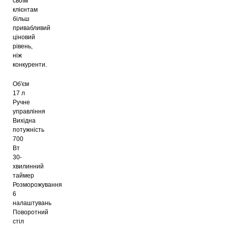
своїм
клієнтам
більш
привабливий
ціновий
рівень,
ніж
конкуренти.
Об'єм
17 л
Ручне
управління
Вихідна
потужність
700
Вт
30-
хвилинний
таймер
Розморожування
6
налаштувань
Поворотний
стіл