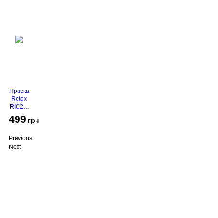
Праска
Rotex
RIC21-
N
499
грн
Super
Glide
Previous
Next