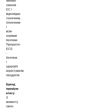
чинних
законів
ЄС і
відповідає
технічним,
гігієнічним
і
всім
нормам
безпеки.
Пріоритет
ECG
-
безпека
і
здоров'я
користувачів
продуктів.
Бренд
преміум-
класу
З
моменту
свого