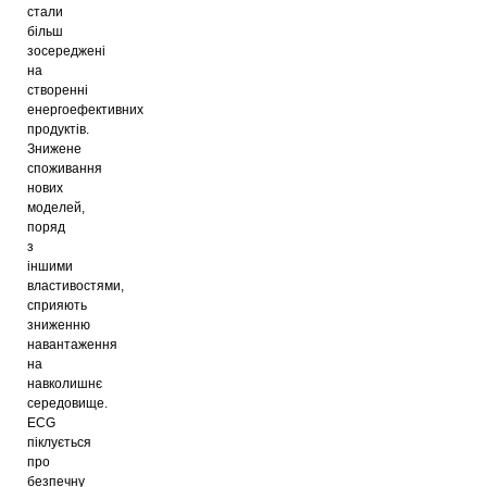
стали
більш
зосереджені
на
створенні
енергоефективних
продуктів.
Знижене
споживання
нових
моделей,
поряд
з
іншими
властивостями,
сприяють
зниженню
навантаження
на
навколишнє
середовище.
ECG
піклується
про
безпечну