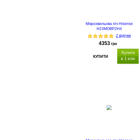
Мікрохвильова піч Hisense
H23MOBP2H4
2 відгуки
4353
грн
Купити
КУПИТИ
в 1 клік