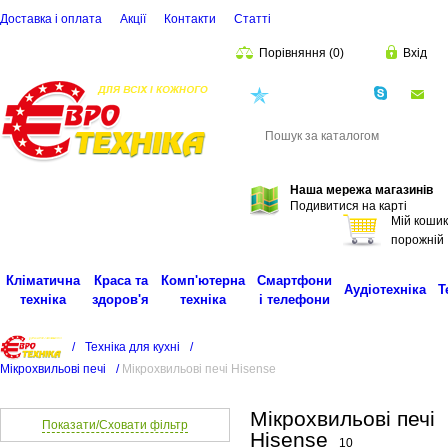
Доставка і оплата
Акції
Контакти
Статті
Порівняння
(
0
)
Вхід
(068)
001-00-02
eu
Пошук
Наша мережа магазинів
Подивитися на карті
Мій кошик
порожній
Кліматична
Краса та
Комп'ютерна
Смартфони
Аудіотехніка
Т
техніка
здоров'я
техніка
і телефони
/
Техніка для кухні
/
Мікрохвильові печі
/
Мікрохвильові печі Hisense
Мікрохвильові печі
Показати/Сховати фільтр
Hisense
10