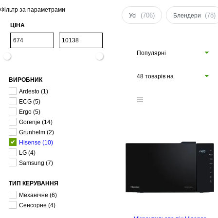
Фільтр за параметрами
(706)
(78)
Усі
Блендери
ЦІНА
Популярні
48 товарів на
ВИРОБНИК
сторінці
Ardesto
(1)
ECG
(5)
Ergo
(5)
Gorenje
(14)
Grunhelm
(2)
Hisense
(10)
LG
(4)
Samsung
(7)
ТИП КЕРУВАННЯ
Механічне
(6)
Сенсорне
(4)