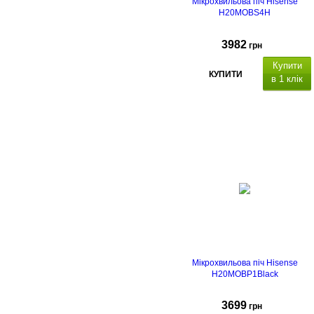
Мікрохвильова піч Hisense
H20MOBS4H
3982
грн
Купити
КУПИТИ
в 1 клік
Мікрохвильова піч Hisense
H20MOBP1Black
3699
грн