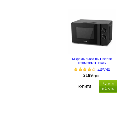
45.5 х
26.1 х 32.6.
Мікрохвильова піч Hisense
H20MOBP1H Black
2 відгуки
3199
грн
Купити
КУПИТИ
в 1 клік
700 Вт
20 літрів