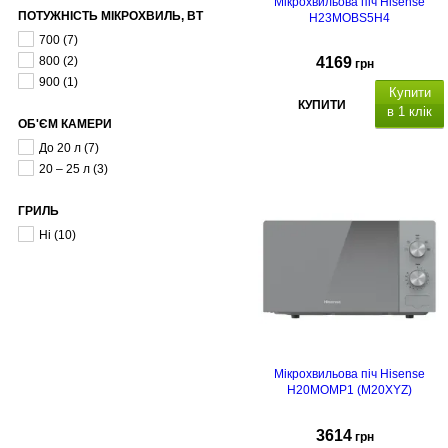
Мікрохвильова піч Hisense
ПОТУЖНІСТЬ МІКРОХВИЛЬ, ВТ
H23MOBS5H4
700
(7)
800
(2)
4169
грн
900
(1)
Купити
КУПИТИ
в 1 клік
ОБ'ЄМ КАМЕРИ
До 20 л
(7)
20 – 25 л
(3)
ГРИЛЬ
Ні
(10)
Мікрохвильова піч Hisense
H20MOMP1 (M20XYZ)
3614
грн