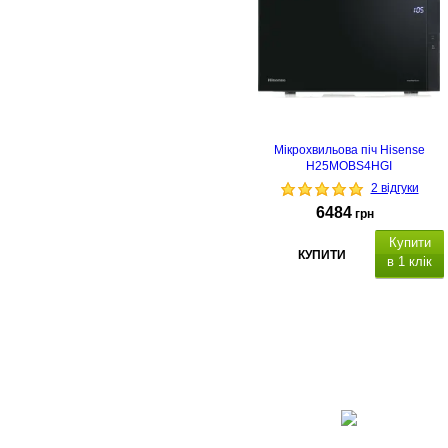
Мікрохвильова піч Hisense
H25MOBS4HGI
2 відгуки
6484
грн
Купити
КУПИТИ
в 1 клік