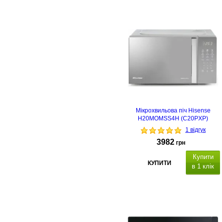
Мікрохвильова піч Hisense
H20MOMSS4H (C20PXP)
1 відгук
3982
грн
Купити
КУПИТИ
в 1 клік