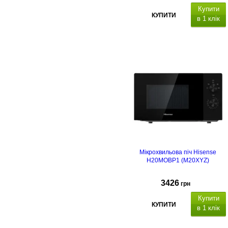
Купити
КУПИТИ
в 1 клік
Мікрохвильова піч Hisense
H20MOBP1 (M20XYZ)
3426
грн
Купити
КУПИТИ
в 1 клік