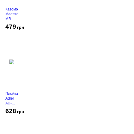
Кавомолка
Maestro
MR-
450
479
грн
Grey
Плойка
Adler
AD-
2116
628
грн