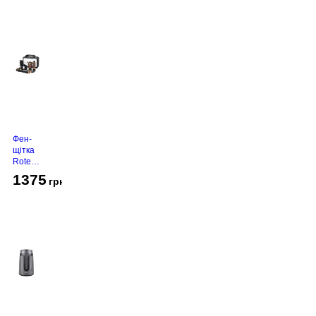
Фен-
щітка
Rotex
RHC-
1375
грн
490-T
Gold