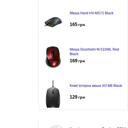
Миша Havit HV-MS72 Black
165
грн
Миша Grunhelm M-510WL Red
Black
169
грн
Комп’ютерна миша XO M8 Black
129
грн