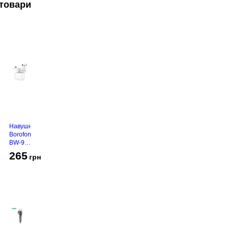
товари
Навушники
Borofone
BW-94
White
265
грн