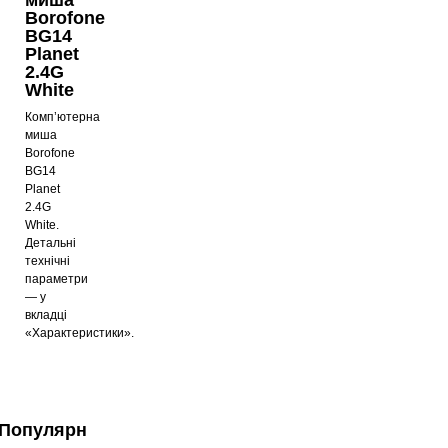
Borofone
BG14
Planet
2.4G
White
Комп’ютерна
миша
Borofone
BG14
Planet
2.4G
White.
Детальні
технічні
параметри
— у
вкладці
«Характеристики».
Популярні