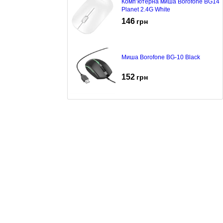
Комп’ютерна миша Borofone BG14
Planet 2.4G White
146
грн
Миша Borofone BG-10 Black
152
грн