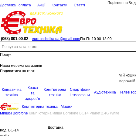
Порівняння
Вхід
Доставка і оплата
Акції
Контакти
Статті
(068)
001-00-02
euro.technika.ua@gmail.com
Пн-Пт 10:00-18:00
Пошук
Наша мережа магазинів
Подивитися на карті
Мій кошик
порожній
Краса
Кліматична
Комп'ютерна
Смартфони
Аудіотехніка
Телевізо
та
техніка
техніка
і телефони
здоров'я
Комп'ютерна техніка
Мишки
Мишки Borofone
Комп’ютерна миша Borofone BG14 Planet 2.4G White
Доставка
Код:
BG-14
white