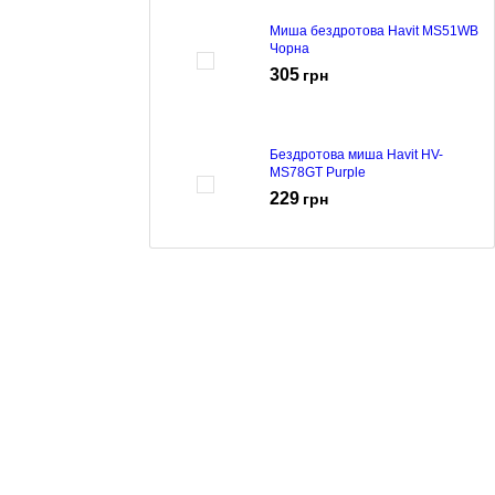
Миша бездротова Havit MS51WB
Чорна
305
грн
Бездротова миша Havit HV-
MS78GT Purple
229
грн
Бездротова миша Havit HV-
MS78GT Green
233
грн
Миша дротова HAVIT MS4237 USB
Black
102
грн