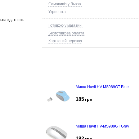
Самовивіз у Львові
Укрпошта
льна здатність
Готівкою у магазині
Безготівкова оплата
Картковий переказ
Миша Havit HV-MS989GT Blue
185
грн
Миша Havit HV-MS989GT Gray
182
грн