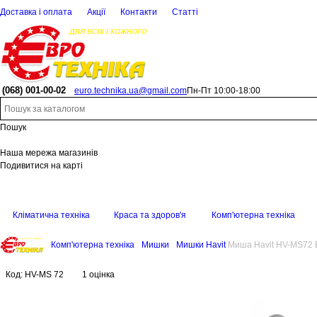
Доставка і оплата
Акції
Контакти
Статті
(068)
001-00-02
euro.technika.ua@gmail.com
Пн-Пт 10:00-18:00
Пошук
Наша мережа магазинів
Подивитися на карті
Кліматична техніка
Краса та здоров'я
Комп'ютерна техніка
Комп'ютерна техніка
Мишки
Мишки Havit
Миша Havit HV-MS72 
Код:
HV-MS 72
1 оцінка