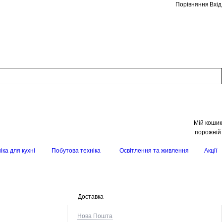
Порівняння
Вхід
Мій кошик
порожній
іка для кухні
Побутова техніка
Освітлення та живлення
Акції
Доставка
Нова Пошта