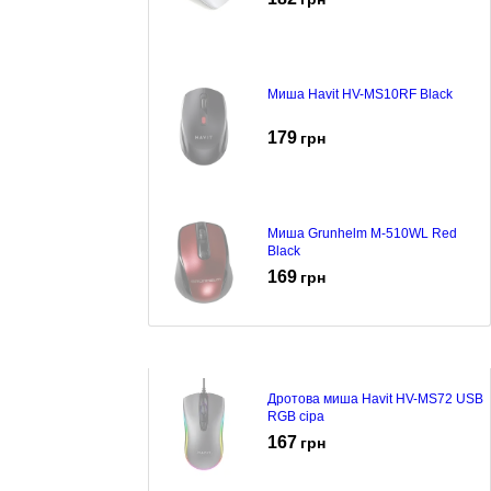
Миша Havit HV-MS10RF Black
179
грн
Миша Grunhelm M-510WL Red
Black
169
грн
Дротова миша Havit HV-MS72 USB
RGB сіра
167
грн