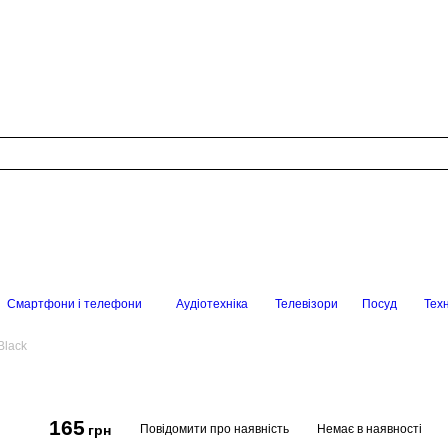
Смартфони і телефони
Аудіотехніка
Телевізори
Посуд
Техн
Black
165
Повідомити про наявність
Немає в наявності
грн