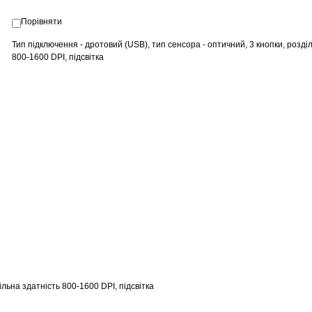
Порівняти
Тип підключення - дротовий (USB), тип сенсора - оптичний, 3 кнопки, розді
800-1600 DPI, підсвітка
ільна здатність 800-1600 DPI, підсвітка