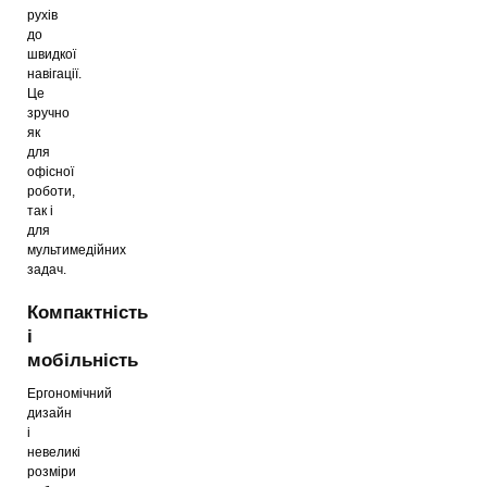
рухів
до
швидкої
навігації.
Це
зручно
як
для
офісної
роботи,
так і
для
мультимедійних
задач.
Компактність
і
мобільність
Ергономічний
дизайн
і
невеликі
розміри