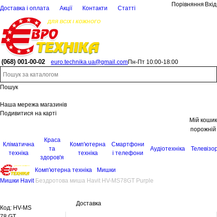
Порівняння
Вхід
Доставка і оплата
Акції
Контакти
Статті
(068)
001-00-02
euro.technika.ua@gmail.com
Пн-Пт 10:00-18:00
Пошук
Наша мережа магазинів
Подивитися на карті
Мій кошик
порожній
Краса
Кліматична
Комп'ютерна
Смартфони
та
Аудіотехніка
Телевізо
техніка
техніка
і телефони
здоров'я
Комп'ютерна техніка
Мишки
Мишки Havit
Бездротова миша Havit HV-MS78GT Purple
Доставка
Код:
HV-MS
78 GT