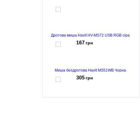
Дротова миша Havit HV-MS72 USB RGB сіра
167
грн
Миша бездротова Havit MS51WB Чорна
305
грн
Бездротова миша Havit HV-MS78GT Purple
229
грн