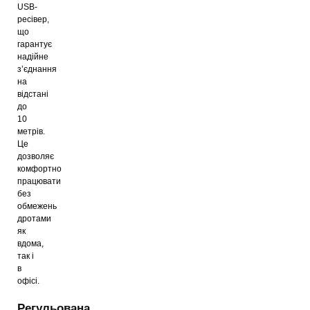
USB-
ресівер,
що
гарантує
надійне
з’єднання
на
відстані
до
10
метрів.
Це
дозволяє
комфортно
працювати
без
обмежень
дротами
як
вдома,
так і
в
офісі.
Регульована