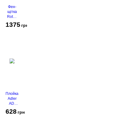
Фен-
щітка
Rotex
RHC-
1375
грн
490-T
Gold
Плойка
Adler
AD-
2116
628
грн