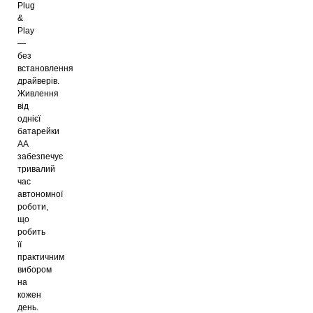
Plug
&
Play
—
без
встановлення
драйверів.
Живлення
від
однієї
батарейки
AA
забезпечує
тривалий
час
автономної
роботи,
що
робить
її
практичним
вибором
на
кожен
день.