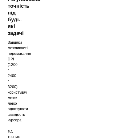
точність
під
будь-
які
задачі
Завдяки
можливості
перемикання
DPI
(1200
/
2400
/
3200)
користувач
може
легко
адаптувати
швидкість
курсора
—
від
точних