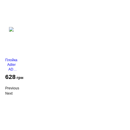
Плойка
Adler
AD-
2116
628
грн
Previous
Next
Про компанію
Доставка і оплата
Акції
Контакти