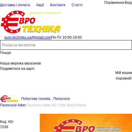
Порівняння
Вхід
Доставка і оплата
Акції
Контакти
Статті
euro.technika.ua@gmail.com
Пн-Пт 10:00-18:00
Пошук
Наша мережа магазинів
Подивитися на карті
Мій кошик
порожній
Побутова техніка
Пилососи
Пилососи Adler
Пилосос Adler AD 7036 Grey/Yellow
Код:
AD-
7036