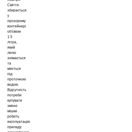
Сміття
збирається
у
прозорому
контейнері
об'ємом
1.5
літра,
який
легко
знімається
та
миється
під
проточною
водою.
Відсутність
потреби
купувати
змінні
мішки
робить
експлуатацію
приладу