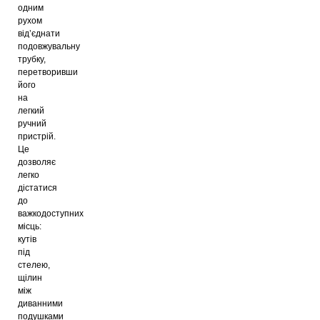
одним
рухом
від’єднати
подовжувальну
трубку,
перетворивши
його
на
легкий
ручний
пристрій.
Це
дозволяє
легко
дістатися
до
важкодоступних
місць:
кутів
під
стелею,
щілин
між
диванними
подушками