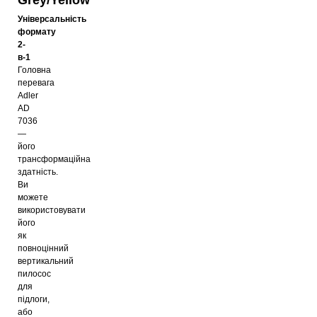
Універсальність
формату
2-
в-1
Головна
перевага
Adler
AD
7036
—
його
трансформаційна
здатність.
Ви
можете
використовувати
його
як
повноцінний
вертикальний
пилосос
для
підлоги,
або