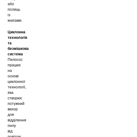
або
полиць
із
книгами.
Циклонна
технологія
та
безмішкова
система
Пилосос
працює
на
основі
циклонної
технології,
яка
створює
потужний
вихор
для
відділення
пилу
від
повітря.