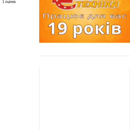
1 оцінка
+3 ще фото ↓