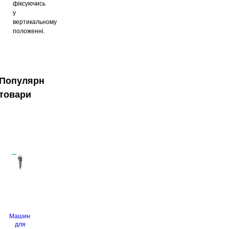
фіксуючись
у
вертикальному
положенні.
Популярні
товари
Машинка
для