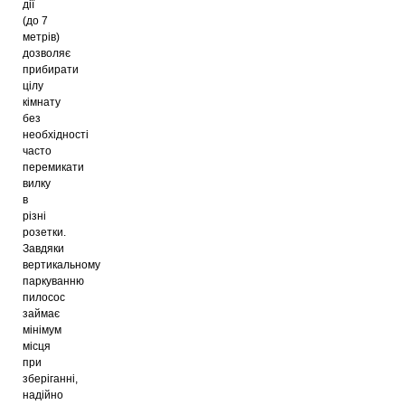
дії
(до 7
метрів)
дозволяє
прибирати
цілу
кімнату
без
необхідності
часто
перемикати
вилку
в
різні
розетки.
Завдяки
вертикальному
паркуванню
пилосос
займає
мінімум
місця
при
зберіганні,
надійно