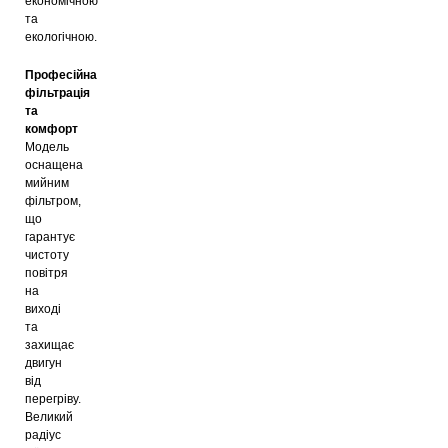
економічною
та
екологічною.
Професійна
фільтрація
та
комфорт
Модель
оснащена
мийним
фільтром,
що
гарантує
чистоту
повітря
на
виході
та
захищає
двигун
від
перегріву.
Великий
радіус