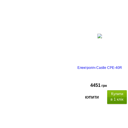
режим конвекції
подвійне термостійке скло
Країна
виробник: Туреччина
Електропіч Castle CPE-40R
4451
грн
Купити
КУПИТИ
в 1 клік