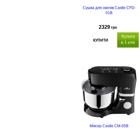
Сушка для овочів Castle CFD-
01B
2329
грн
Купити
КУПИТИ
в 1 клік
Міксер Castle CM-05B