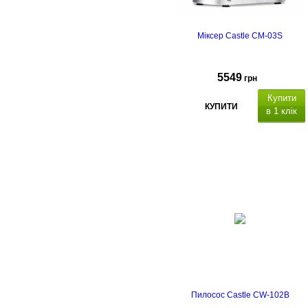
Міксер Castle CM-03S
5549
грн
Купити
КУПИТИ
в 1 клік
Пилосос Castle CW-102B