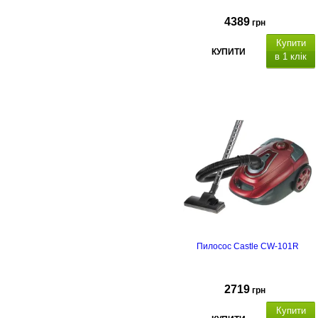
4389
грн
Купити
КУПИТИ
в 1 клік
Пилосос Castle CW-101R
2719
грн
Купити