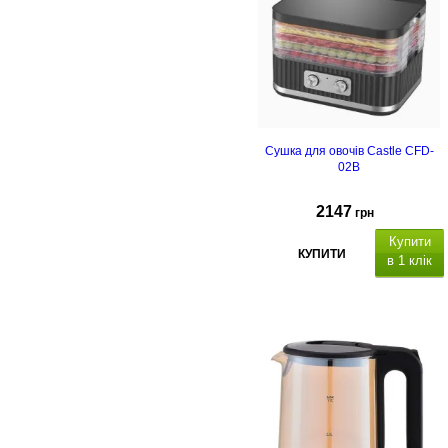
Сушка для овочів Castle CFD-
02B
2147
грн
Купити
КУПИТИ
в 1 клік
таймеру:
немає, кількість контейнерів: 7+ 1
контейнер для пастилі