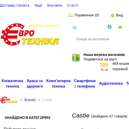
Доставка і оплата
Акції
Контакти
Статті
Порівняння
(
0
)
Вхід
(068)
001-00-02
eu
Пошук
Наша мережа магазинів
Подивитися на карті
Мій кошик
порожній
Кліматична
Краса та
Комп'ютерна
Смартфони
Аудіотехніка
Т
техніка
здоров'я
техніка
і телефони
/
Brands
/
Castle
Castle
(Знайдено 47 товарів)
ЗНАЙДЕНО В КАТЕГОРІЯХ