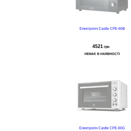
Електропіч Castle CPE-60B
4521
грн
НЕМАЄ В НАЯВНОСТІ
Об'єм: 60 л, потужність: 1900 Вт,
таймер 60 хв, термостат
(70°-250°С). Режими
приготування: верхній нагрів,
нижній нагрів, верхній+нижній
нагрів, конвекція. Комплектація:
деко, решітка, ручка для деко,
лоток для крихт. Габарити:
580×472×412 мм.
Електропіч Castle CPE-60G