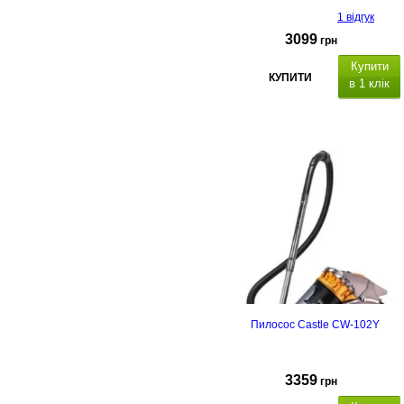
1 відгук
3099
грн
Купити
КУПИТИ
в 1 клік
Пилосос Castle CW-102Y
3359
грн