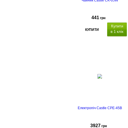
Чайник Castle CK-05W
441
грн
Купити
КУПИТИ
в 1 клік
Електропіч Castle CPE-45B
3927
грн