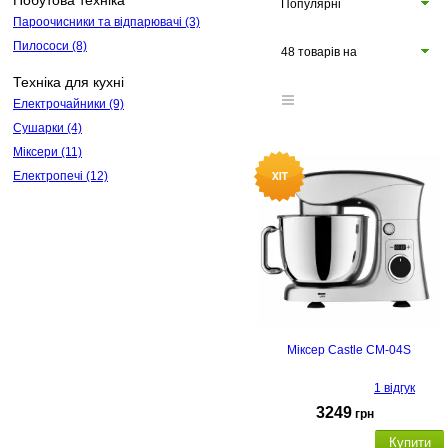
Побутова техніка
Популярні
Пароочисники та відпарювачі
(3)
Пилососи
(8)
48 товарів на
Техніка для кухні
сторінці
Електрочайники
(9)
Сушарки
(4)
Міксери
(11)
Електропечі
(12)
Міксер Castle CM-04S
1 відгук
3249
грн
Купити