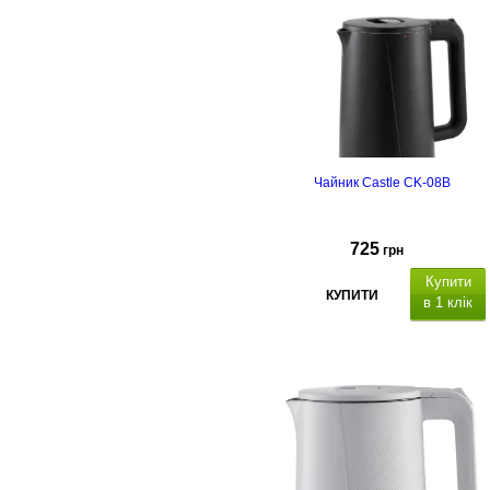
режим конвекції
подвійне термостійке скло
Країна
виробник: Туреччина
Чайник Castle CK-08B
725
грн
Купити
КУПИТИ
в 1 клік