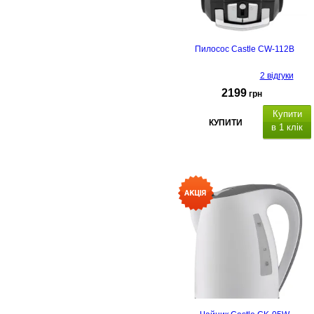
Пилосос Castle CW-112B
2 відгуки
2199
грн
Купити
КУПИТИ
в 1 клік
рівень шуму: 80 дБ