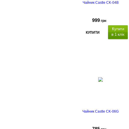
Чайник Castle CK-04B
999
грн
Купити
КУПИТИ
в 1 клік
Чайник Castle CK-06G
785