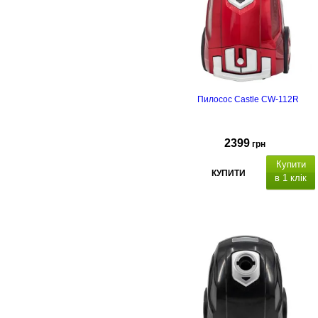
см
Пилосос Castle CW-112R
2399
грн
Купити
КУПИТИ
в 1 клік
рівень шуму: 80 дБ