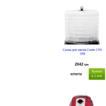
Сушка для овочів Castle CFD-
04B
2042
грн
Купити
КУПИТИ
в 1 клік
истема сушіння: к
онвективна,
(крок 5 ° С)
таймер:
1-72
, кількіст
контейнерів: 7, в
исота піддону: 3.