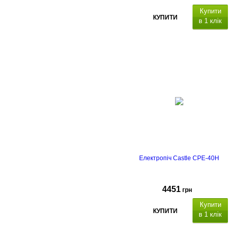
Купити
КУПИТИ
в 1 клік
Об'єм: 45 л, потужність: 1700 Вт, 
нагрівальних
елемента, термостат
(70°-250°С). Режими
приготування: верхній нагрів,
нижній нагрів, верхній+нижній
нагрів, конвекція. Комплектація:
деко, решітка, ручка для деко,
лоток для крихт. Габарити:
580×440×362 мм.
Електропіч Castle CPE-40H
4451
грн
Купити
КУПИТИ
в 1 клік