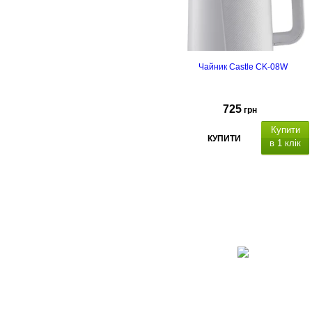
Чайник Castle CK-08W
725
грн
Купити
КУПИТИ
в 1 клік