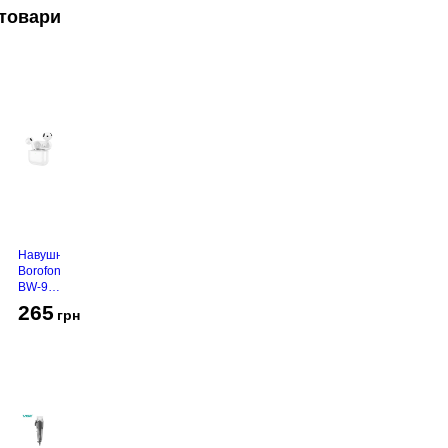
товари
Навушники
Borofone
BW-94
White
265
грн