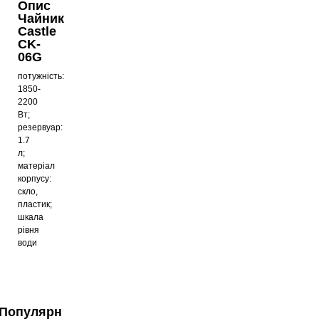
Опис
Чайник
Чайник Castle CK-01W
Castle
CK-
606
грн
06G
потужність:
1850-
2200
Чайник Castle CK-02B
Вт;
резервуар:
775
грн
1.7
л;
матеріал
корпусу:
скло,
пластик;
шкала
рівня
води
Популярні