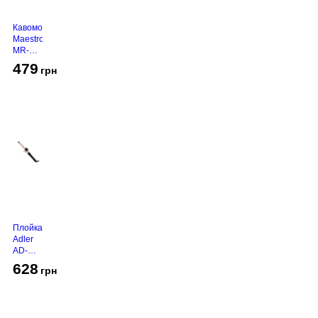
Кавомолка
Maestro
MR-
450
479
грн
Grey
Плойка
Adler
AD-
2116
628
грн