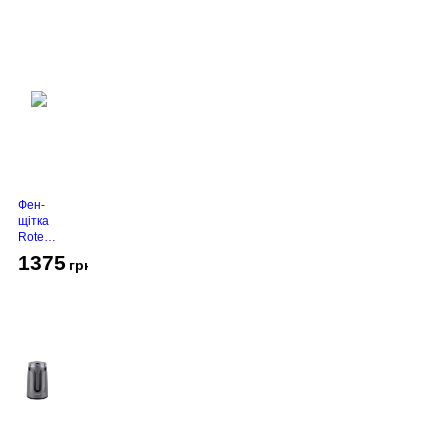
Фен-
щітка
Rotex
RHC-
1375
грн
490-T
Gold