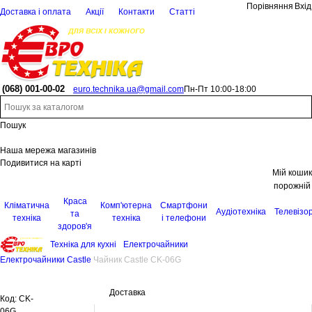
Порівняння
Вхід
Доставка і оплата
Акції
Контакти
Статті
(068)
001-00-02
euro.technika.ua@gmail.com
Пн-Пт 10:00-18:00
Пошук
Наша мережа магазинів
Подивитися на карті
Мій кошик
порожній
Краса
Кліматична
Комп'ютерна
Смартфони
Аудіотехніка
Телевізо
та
техніка
техніка
і телефони
здоров'я
Техніка для кухні
Електрочайники
Електрочайники Castle
Чайник Castle CK-06G
Доставка
Код:
CK-
06G