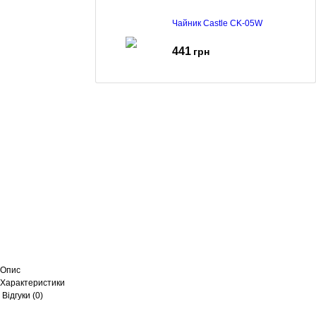
Чайник Castle CK-05W
441
грн
Чайник Castle CK-07G
785
грн
Чайник Castle CK-04B
999
грн
Чайник Castle CK-06G
Опис
Характеристики
785
грн
Відгуки (0)