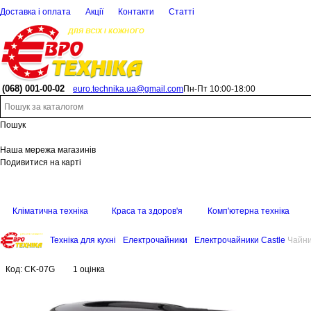
Доставка і оплата
Акції
Контакти
Статті
(068)
001-00-02
euro.technika.ua@gmail.com
Пн-Пт 10:00-18:00
Пошук
Наша мережа магазинів
Подивитися на карті
Кліматична техніка
Краса та здоров'я
Комп'ютерна техніка
Техніка для кухні
Електрочайники
Електрочайники Castle
Чайни
Код:
CK-07G
1 оцінка