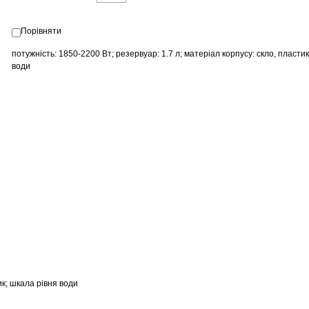
Порівняти
потужність: 1850-2200 Вт; резервуар: 1.7 л; матеріал корпусу: скло, пласти
води
ик; шкала рівня води