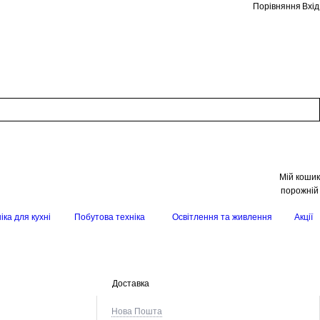
Порівняння
Вхід
Мій кошик
порожній
іка для кухні
Побутова техніка
Освітлення та живлення
Акції
Доставка
Нова Пошта