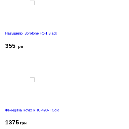
Навушники Borofone FQ-1 Black
355
грн
Фен-щітка Rotex RHC-490-T Gold
1375
грн