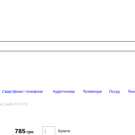
Смартфони і телефони
Аудіотехніка
Телевізори
Посуд
Техн
к Castle CK-07G
785
Купити
грн