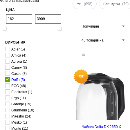
Фільтр за параметрами
(698)
(79)
Усі
Блендери
ЦІНА
Популярні
48 товарів на
ВИРОБНИК
сторінці
Adler
(5)
Amica
(4)
Aurora
(1)
Camry
(3)
Castle
(8)
Delfa
(5)
ECG
(48)
Electrolux
(1)
Ergo
(11)
Gorenje
(19)
Grunhelm
(10)
Maestro
(24)
Mesko
(1)
Чайник Delfa DK 2650 X
Monte
(11)