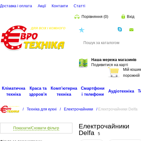
Доставка і оплата
Акції
Контакти
Статті
Порівняння
(
0
)
Вхід
(068)
001-00-02
eu
Пошук
Наша мережа магазинів
Подивитися на карті
Мій кошик
порожній
Кліматична
Краса та
Комп'ютерна
Смартфони
Аудіотехніка
Т
техніка
здоров'я
техніка
і телефони
/
Техніка для кухні
/
Електрочайники
/
Електрочайники Delfa
Електрочайники
Показати/Сховати фільтр
Delfa
5