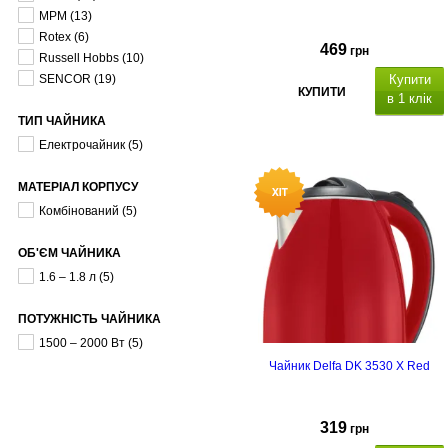
MPM
(13)
Rotex
(6)
469
грн
Russell Hobbs
(10)
SENCOR
(19)
Купити
КУПИТИ
в 1 клік
ТИП ЧАЙНИКА
Електрочайник
(5)
МАТЕРІАЛ КОРПУСУ
Комбінований
(5)
ОБ'ЄМ ЧАЙНИКА
1.6 – 1.8 л
(5)
ПОТУЖНІСТЬ ЧАЙНИКА
1500 – 2000 Вт
(5)
Чайник Delfa DK 3530 X Red
319
грн