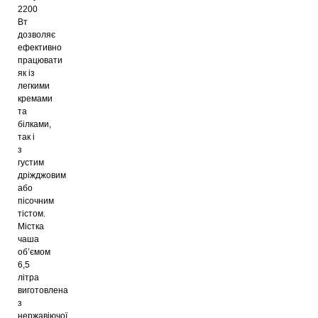
2200
Вт
дозволяє
ефективно
працювати
як із
легкими
кремами
та
білками,
так і
з
густим
дріжджовим
або
пісочним
тістом.
Містка
чаша
об’ємом
6,5
літра
виготовлена
з
нержавіючої