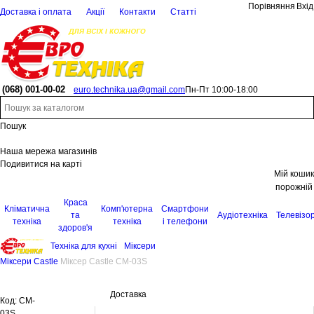
Порівняння
Вхід
Доставка і оплата
Акції
Контакти
Статті
(068)
001-00-02
euro.technika.ua@gmail.com
Пн-Пт 10:00-18:00
Пошук
Наша мережа магазинів
Подивитися на карті
Мій кошик
порожній
Краса
Кліматична
Комп'ютерна
Смартфони
та
Аудіотехніка
Телевізо
техніка
техніка
і телефони
здоров'я
Техніка для кухні
Міксери
Міксери Castle
Міксер Castle CM-03S
Доставка
Код:
CM-
03S