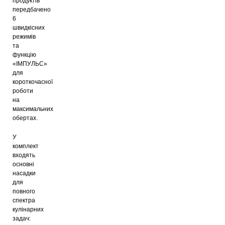
продуктів
передбачено
6
швидкісних
режимів
та
функцію
«ІМПУЛЬС»
для
короткочасної
роботи
на
максимальних
обертах.
У
комплект
входять
основні
насадки
для
повного
спектра
кулінарних
задач: