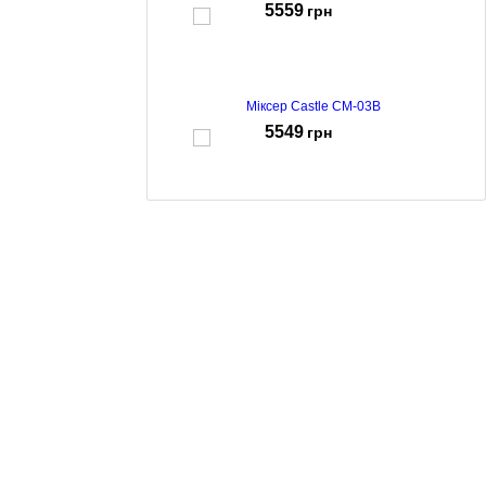
5559
грн
Міксер Castle CM-03B
5549
грн
Планетарний міксер Castle CM-02R Red
4299
грн
Міксер Castle CM-01R
3549
грн
Міксер Castle CM-06S