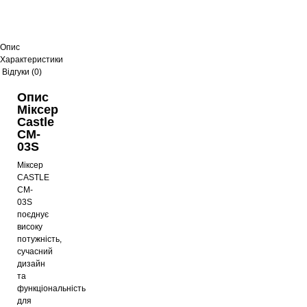
Опис
Характеристики
Відгуки (0)
Опис
Міксер
Castle
CM-
03S
Міксер
CASTLE
CM-
03S
поєднує
високу
потужність,
сучасний
дизайн
та
функціональність
для