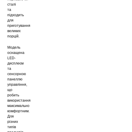
сталі
та
підходить
для
приготування
великих
порцій.
Модель
оснащена
LED-
дисплеєм
та
сенсорною
панеллю
управління,
що
робить
використання
максимально
комфортним.
Для
різних
типів