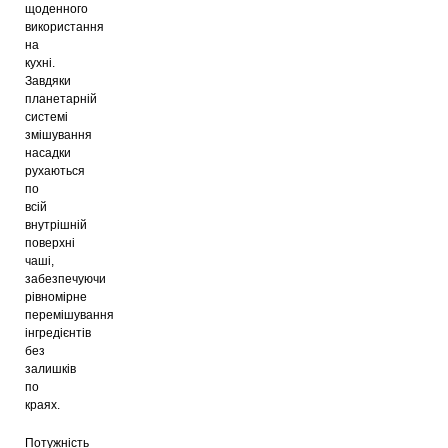
щоденного
використання
на
кухні.
Завдяки
планетарній
системі
змішування
насадки
рухаються
по
всій
внутрішній
поверхні
чаші,
забезпечуючи
рівномірне
перемішування
інгредієнтів
без
залишків
по
краях.
Потужність