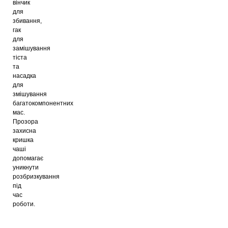
вінчик
для
збивання,
гак
для
замішування
тіста
та
насадка
для
змішування
багатокомпонентних
мас.
Прозора
захисна
кришка
чаші
допомагає
уникнути
розбризкування
під
час
роботи.