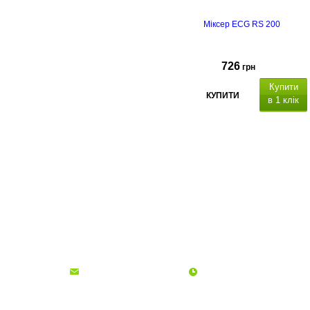
Міксер ECG RS 200
726
грн
Купити
КУПИТИ
в 1 клік
гарантія 
роки
Про компанію
Доставка і оплата
Акції
Контакти
(068)
001-00-02
euro.technika.ua@gmail.com
Пн-Пт 10:00-18:00
© Інтернет-магазин Євро Техніка, 2006 - 2026