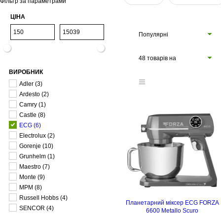
Фільтр за параметрами
ЦІНА
Популярні
48 товарів на
ВИРОБНИК
сторінці
Adler
(3)
Ardesto
(2)
Camry
(1)
Castle
(8)
ECG
(6)
Electrolux
(2)
Gorenje
(10)
Grunhelm
(1)
Maestro
(7)
Monte
(9)
MPM
(8)
Russell Hobbs
(4)
Планетарний міксер ECG FORZA
SENCOR
(4)
6600 Metallo Scuro