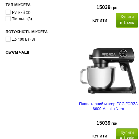
ТИП МІКСЕРА
15039
грн
Ручний
(3)
Купити
Тістоміс
(3)
КУПИТИ
в 1 клік
ПОТУЖНІСТЬ МІКСЕРА
До 400 Вт
(3)
ОБ'ЄМ ЧАШІ
Планетарний міксер ECG FORZA
6600 Metallo Nero
15039
грн
Купити
КУПИТИ
в 1 клік