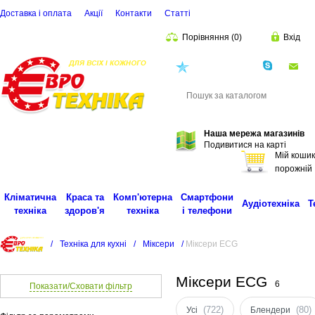
Доставка і оплата
Акції
Контакти
Статті
Порівняння
(
0
)
Вхід
(068)
001-00-02
eu
Пошук
Наша мережа магазинів
Подивитися на карті
Мій кошик
порожній
Кліматична
Краса та
Комп'ютерна
Смартфони
Аудіотехніка
Т
техніка
здоров'я
техніка
і телефони
/
Техніка для кухні
/
Міксери
/
Міксери ECG
Міксери ECG
6
Показати/Сховати фільтр
(722)
(80)
Усі
Блендери