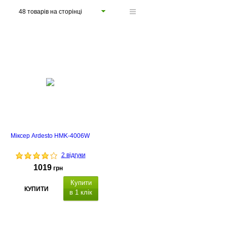
48 товарів на сторінці
Міксер Ardesto HMK-4006W
2 відгуки
1019
грн
Купити
КУПИТИ
в 1 клік