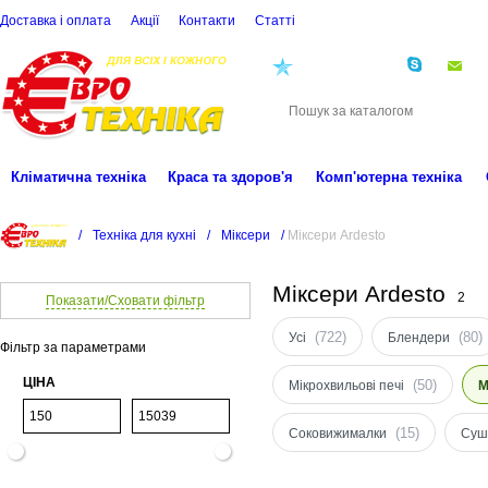
Доставка і оплата
Акції
Контакти
Статті
(068)
001-00-02
eu
Кліматична техніка
Краса та здоров'я
Комп'ютерна техніка
/
Техніка для кухні
/
Міксери
/
Міксери Ardesto
Міксери Ardesto
2
Показати/Сховати фільтр
(722)
(80)
Усі
Блендери
Фільтр за параметрами
ЦІНА
(50)
Мікрохвильові печі
М
(15)
Соковижималки
Суш