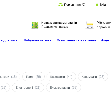
Порівняння
(
0
)
Вхід
Мій кошик
Наша мережа магазинів
Пошук
Подивитися на карті
порожній
ка для кухні
Побутова техніка
Освітлення та живлення
Акції
(18)
(29)
(44)
(28)
матори
Грилі
Кавоварки
Кавомолки
(25)
(21)
(33)
Електропечі
Електроплити