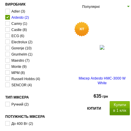
ВИРОБНИК
Популярні
Adler
(3)
Ardesto
(2)
Camry
(1)
Castle
(8)
ECG
(6)
Electrolux
(2)
Gorenje
(10)
Grunhelm
(1)
Maestro
(7)
Monte
(9)
MPM
(8)
Міксер Ardesto HMC-3000 W
Russell Hobbs
(4)
White
SENCOR
(4)
635
грн
ТИП МІКСЕРА
Ручний
(2)
Купити
КУПИТИ
в 1 клік
ПОТУЖНІСТЬ МІКСЕРА
До 400 Вт
(2)