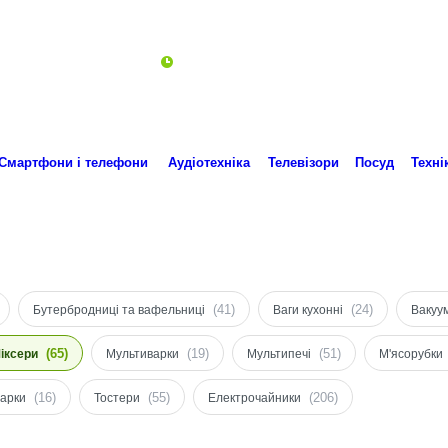
Пн-Пт 10:00-18:00
ro.technika.ua@gmail.com
Смартфони і телефони
Аудіотехніка
Телевізори
Посуд
Техні
(41)
(24)
Бутербродниці та вафельниці
Ваги кухонні
Вакуу
(65)
(19)
(51)
іксери
Мультиварки
Мультипечі
М'ясорубки
(16)
(55)
(206)
арки
Тостери
Електрочайники