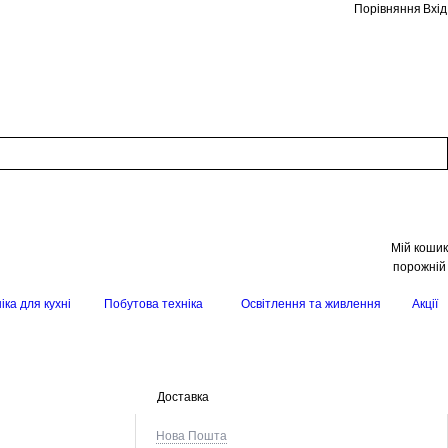
Порівняння
Вхід
Мій кошик
порожній
іка для кухні
Побутова техніка
Освітлення та живлення
Акції
Доставка
Нова Пошта