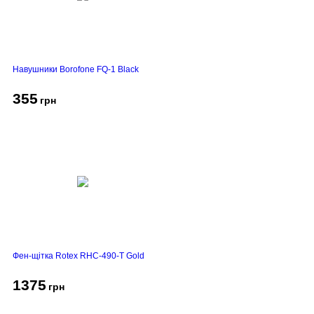
Навушники Borofone FQ-1 Black
355
грн
Фен-щітка Rotex RHC-490-T Gold
1375
грн