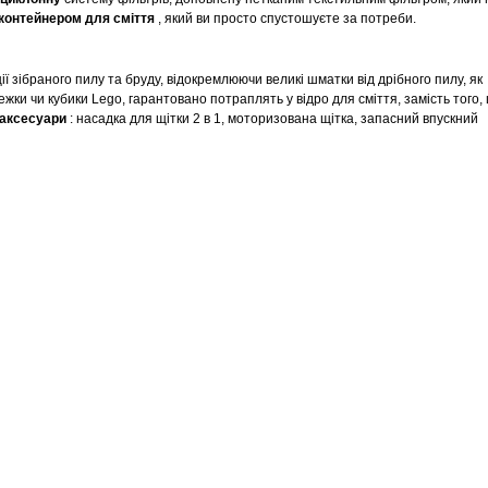
контейнером для сміття
, який ви просто спустошуєте за потреби.
ї зібраного пилу та бруду, відокремлюючи великі шматки від дрібного пилу, як
ежки чи кубики Lego, гарантовано потраплять у відро для сміття, замість того,
аксесуари
: насадка для щітки 2 в 1, моторизована щітка, запасний впускний