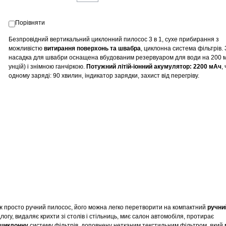
Порівняти
Безпровідний вертикальний циклонний пилосос 3 в 1, сухе прибирання з
можливістю
витирання поверхонь та швабра
, циклонна система фільтрів.
насадка для швабри оснащена вбудованим резервуаром для води на 200 мл
унцій) і знімною ганчіркою.
Потужний літій-іонний акумулятор: 2200 мАч
,
одному заряді: 90 хвилин, індикатор зарядки, захист від перегріву.
іж просто ручний пилосос, його можна легко перетворити на компактний
ручни
логу, видаляє крихти зі столів і стільниць, миє салон автомобіля, протирає
циклонну
систему фільтрів, доповнену нетканим текстильним фільтром, який