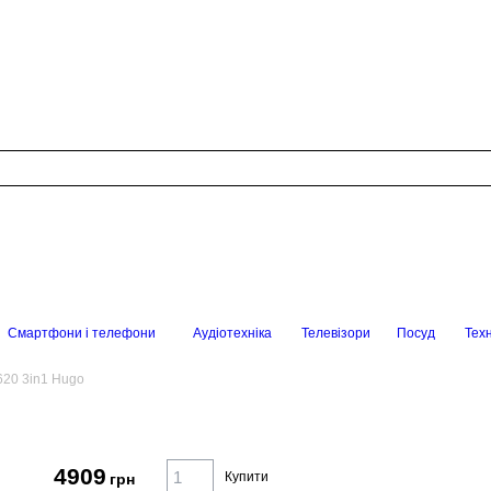
Смартфони і телефони
Аудіотехніка
Телевізори
Посуд
Техн
20 3in1 Hugo
4909
Купити
грн