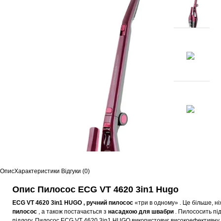
Опис
Характеристики
Відгуки (0)
Опис Пилосос ECG VT 4620 3in1 Hugo
ECG VT 4620 3in1 HUGO ,
ручний пилосос
«три в одному» . Це більше, н
пилосос
, а також постачається з
насадкою для швабри
. Пилососить під
підлогу.
Пилосос ECG VT 4620 3in1 HUGO використовує високоефективну