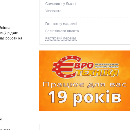
Самовивіз у Львові
Укрпошта
Готівкою у магазині
 Знімна
Безготівкова оплата
 (7 рідких
 час роботи на
Картковий переказ
й
 можна