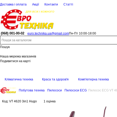
Доставка і оплата
Акції
Контакти
Статті
(068)
001-00-02
euro.technika.ua@gmail.com
Пн-Пт 10:00-18:00
Пошук
Наша мережа магазинів
Подивитися на карті
Кліматична техніка
Краса та здоров'я
Комп'ютерна техніка
Побутова техніка
Пилососи
Пилососи ECG
Пилосос ECG VT 46
Код:
VT 4620 3in1 Hugo
1 оцінка