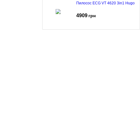
Пилосос ECG VT 4620 3in1 Hugo
4909
грн
Пилосос ECG VP S1050 Charles
2715
грн
Пилосос ECG VT 4520 2in1 Bruno
4595
грн
Пилосос ECG VT 4420 3in1 Simon
4700
грн