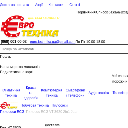
Доставка і оплата
Акції
Контакти
Статті
Порівняння
Список бажань
Вхід
(068)
001-00-02
euro.technika.ua@gmail.com
Пн-Пт 10:00-18:00
Пошук
Наша мережа магазинів
Подивитися на карті
Мій кошик
порожній
Краса
Кліматична
Комп'ютерна
Смартфони
та
Аудіотехніка
Телевізо
техніка
техніка
і телефони
здоров'я
Побутова техніка
Пилососи
Пилососи ECG
Пилосос ECG VT 3620 2in1 Jean
Доставка
Код:
VT 3620