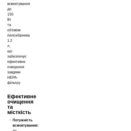
всмоктування
до
150
Вт
та
об'ємом
пилозбірника
1.2
л,
що
забезпечує
ефективне
очищення
завдяки
HEPA-
фільтру.
Ефективне
очищення
та
місткість
Потужність
всмоктування:
до