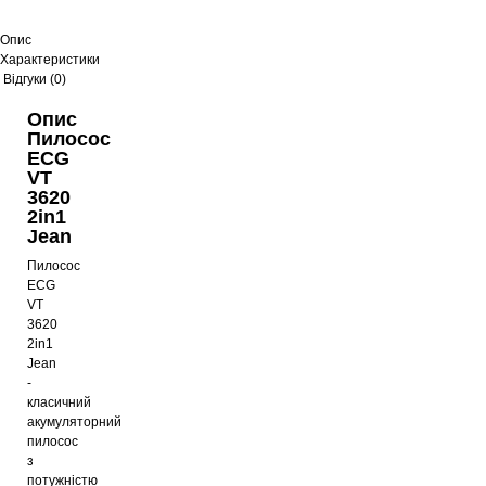
Опис
Характеристики
Відгуки (0)
Опис
Пилосос
ECG
VT
3620
2in1
Jean
Пилосос
ECG
VT
3620
2in1
Jean
-
класичний
акумуляторний
пилосос
з
потужністю