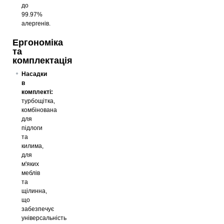
до
99.97%
алергенів.
Ергономіка
та
комплектація
Насадки
в
комплекті:
турбощітка,
комбінована
для
підлоги
та
килима,
для
м'яких
меблів
та
щілинна,
що
забезпечує
універсальність