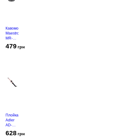
Кавомолка
Maestro
MR-
450
479
грн
Grey
Плойка
Adler
AD-
2116
628
грн