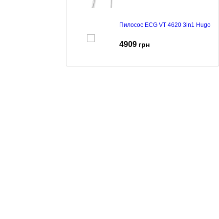
Пилосос ECG VT 4620 3in1 Hugo
4909
грн
Пилосос ECG VP S1050 Charles
2715
грн
Пилосос ECG VT 4520 2in1 Bruno
4595
грн
Пилосос ECG VT 4420 3in1 Simon
4700
грн