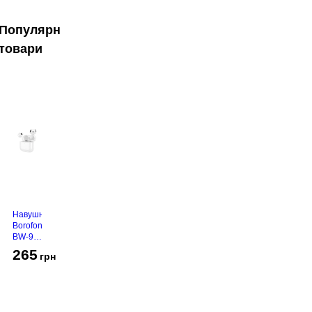
Популярні
товари
Навушники
Borofone
BW-94
White
265
грн