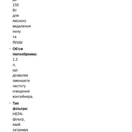
150
Вт
для
якісного
видалення
пилу
та
бруду.
Об'єм
пилозбірника:
1.2
л,
що
дозволяє
зменшити
частоту
очищення
контейнера.
Тип
фільтра:
HEPA-
фільтр,
який
затримує