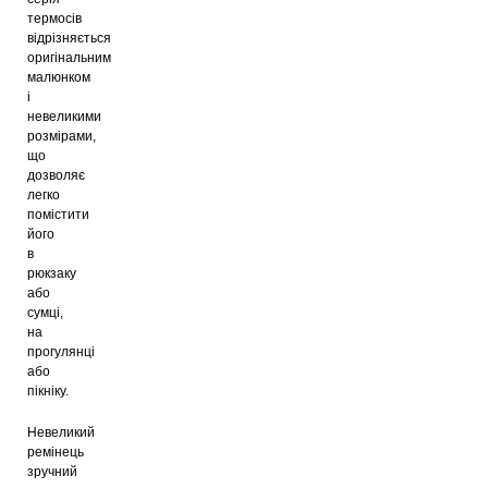
термосів
Термочашка Con Brio CB-366
відрізняється
Black
оригінальним
238
грн
малюнком
і
невеликими
розмірами,
Термочашка Con Brio CB-366 Red
що
дозволяє
235
грн
легко
помістити
його
в
Термочашка Con Brio CB-366
рюкзаку
Orange
або
239
грн
сумці,
на
прогулянці
або
Термочашка Con Brio CB-396 Blue
пікніку.
218
грн
Невеликий
ремінець
зручний