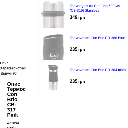
Термос для їжі Con Brio 600 мл
(CB-319) Stainless
349
грн
Термочашка Con Brio CB-366 Blue
235
грн
Опис
Характеристики
Термочашка Con Brio CB-364 black
Відгуки (0)
235
грн
Опис
Термос
Con
Brio
Термочашка Con Brio CB-364 blue
CB-
317
235
грн
Pink
Дитяча
серія