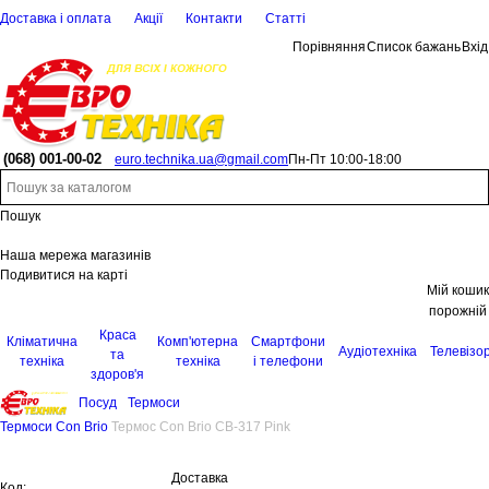
Доставка і оплата
Акції
Контакти
Статті
Порівняння
Список бажань
Вхід
(068)
001-00-02
euro.technika.ua@gmail.com
Пн-Пт 10:00-18:00
Пошук
Наша мережа магазинів
Подивитися на карті
Мій кошик
порожній
Краса
Кліматична
Комп'ютерна
Смартфони
Аудіотехніка
Телевізо
та
техніка
техніка
і телефони
здоров'я
Посуд
Термоси
Термоси Con Brio
Термос Con Brio CB-317 Pink
Доставка
Код: