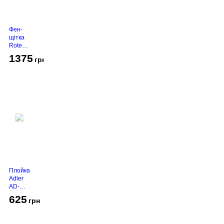
Фен-
щітка
Rotex
RHC-
1375
грн
490-T
Gold
Плойка
Adler
AD-
2116
625
грн