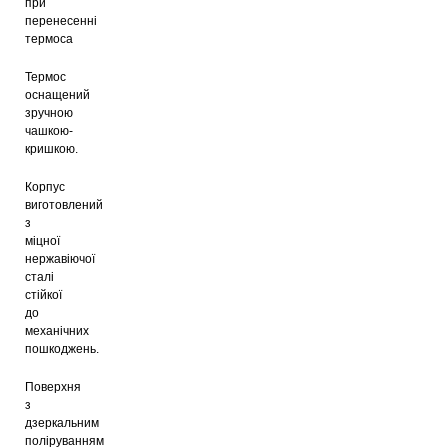
при
Термочашка Con Brio CB-396
перенесенні
Black
термоса
223
грн
Термос
оснащений
зручною
чашкою-
Термочашка Con Brio CB-396
Green
кришкою.
229
грн
Корпус
виготовлений
з
міцної
нержавіючої
сталі
стійкої
до
механічних
пошкоджень.
Поверхня
з
дзеркальним
поліруванням