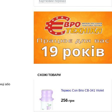
Картковий переказ
СХОЖІ ТОВАРИ
нці або
Термос Con Brio CB-341 Violet
256
грн