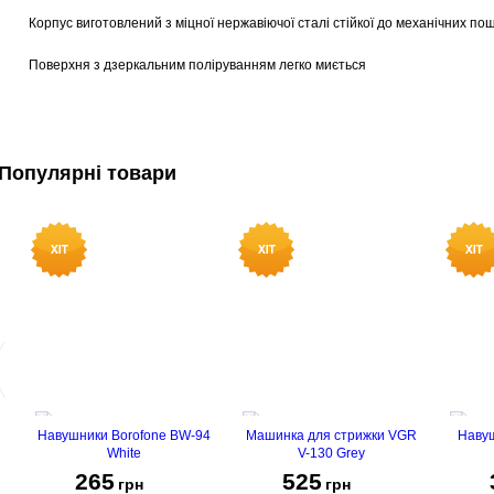
Корпус виготовлений з міцної нержавіючої сталі стійкої до механічних по
Поверхня з дзеркальним поліруванням легко миється
Популярні товари
Навушники Borofone BW-94
Машинка для стрижки VGR
Навуш
White
V-130 Grey
265
525
грн
грн