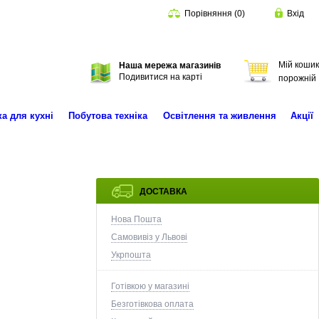
Порівняння
(
0
)
Вхід
Мій кошик
Наша мережа магазинів
Пошук
Подивитися на карті
порожній
ка для кухні
Побутова техніка
Освітлення та живлення
Акції
ДОСТАВКА
Нова Пошта
Самовивіз у Львові
Укрпошта
Готівкою у магазині
Безготівкова оплата