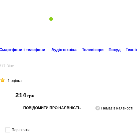
Пн-Пт 10:00-18:00
ro.technika.ua@gmail.com
Смартфони і телефони
Аудіотехніка
Телевізори
Посуд
Техні
317 Blue
1 оцінка
214
грн
ПОВІДОМИТИ ПРО НАЯВНІСТЬ
Немає в наявності
Порівняти