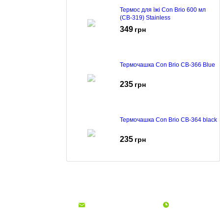
Термос для їжі Con Brio 600 мл
(CB-319) Stainless
349
грн
Термочашка Con Brio CB-366 Blue
235
грн
Термочашка Con Brio CB-364 black
235
грн
Термочашка Con Brio CB-364 blue
235
грн
(068)
001-00-02
euro.technika.ua@gmail.com
Пн-Пт 10:00-18:00