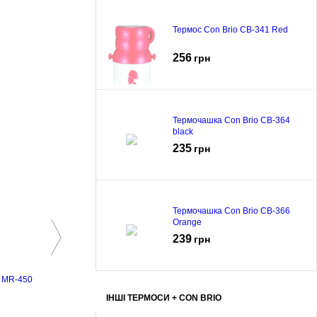
Термос Con Brio CB-341 Red
256
грн
Термочашка Con Brio CB-364
black
235
грн
Термочашка Con Brio CB-366
Orange
239
грн
o MR-450
Плойка Adler AD-2116
ІНШІ ТЕРМОСИ + CON BRIO
628
грн