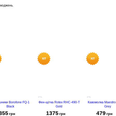
шкоджень.
ники Borofone FQ-1
Фен-щітка Rotex RHC-490-T
Кавомолка Maestr
Black
Gold
Grey
355
1375
479
грн
грн
грн