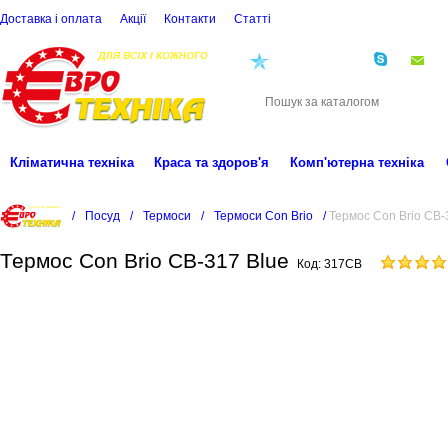
Доставка і оплата
Акції
Контакти
Статті
(068)
001-00-02
eu
Кліматична техніка
Краса та здоров'я
Комп'ютерна техніка
/
Посуд
/
Термоси
/
Термоси Con Brio
/
Термос Con Brio CB-
Термос Con Brio CB-317 Blue
Код:
317CB