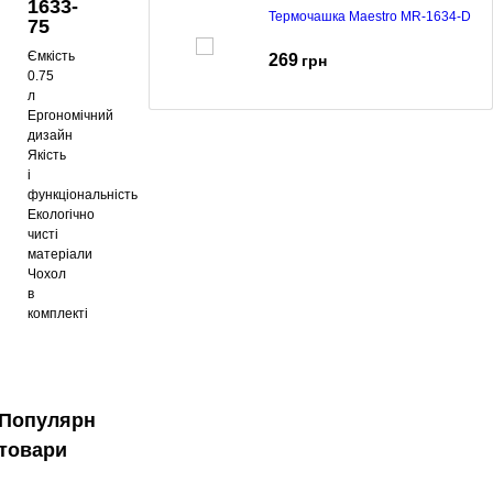
1633-
Термочашка Maestro MR-1634-D
75
Ємкість
269
грн
0.75
л
Ергономічний
дизайн
Термос Maestro MR-1638-75 black
Якість
і
326
грн
функціональність
Екологічно
чисті
матеріали
Термос Maestro MR-1633-75
Чохол
в
329
грн
комплекті
Термос Maestro MR-1633-100
Популярні
355
грн
товари