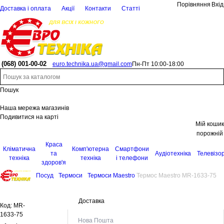
Порівняння
Вхід
Доставка і оплата
Акції
Контакти
Статті
(068)
001-00-02
euro.technika.ua@gmail.com
Пн-Пт 10:00-18:00
Пошук
Наша мережа магазинів
Подивитися на карті
Мій кошик
порожній
Краса
Кліматична
Комп'ютерна
Смартфони
та
Аудіотехніка
Телевізо
техніка
техніка
і телефони
здоров'я
Посуд
Термоси
Термоси Maestro
Термос Maestro MR-1633-75
Доставка
Код:
MR-
1633-75
Нова Пошта