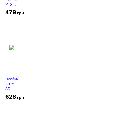
MR-
450
479
грн
Grey
Плойка
Adler
AD-
2116
628
грн