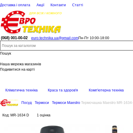
Доставка і оплата
Акції
Контакти
Статті
(068)
001-00-02
euro.technika.ua@gmail.com
Пн-Пт 10:00-18:00
Пошук
Наша мережа магазинів
Подивитися на карті
Кліматична техніка
Краса та здоров'я
Комп'ютерна техніка
Посуд
Термоси
Термоси Maestro
Термочашка Maestro MR-1634
Код:
MR-1634 D
1 оцінка