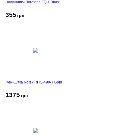
Навушники Borofone FQ-1 Black
355
грн
Фен-щітка Rotex RHC-490-T Gold
1375
грн