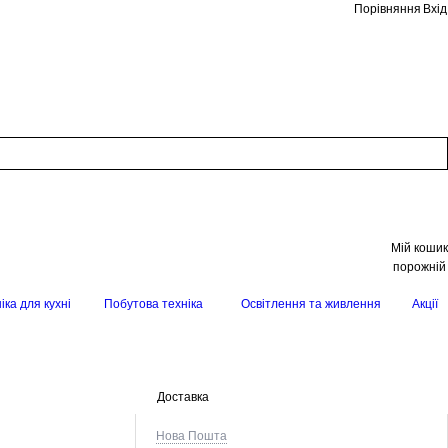
Порівняння
Вхід
Мій кошик
порожній
іка для кухні
Побутова техніка
Освітлення та живлення
Акції
Доставка
Нова Пошта