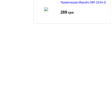
Термочашка Maestro MR-1634-D
269
грн
Термос Maestro MR-1638-75 black
326
грн
Термос Maestro MR-1633-75
329
грн
Термос Maestro MR-1633-100
355
грн