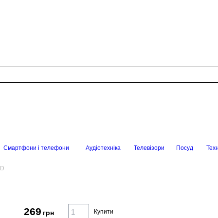
Смартфони і телефони
Аудіотехніка
Телевізори
Посуд
Техн
-D
269
Купити
грн