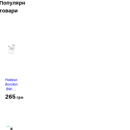
Популярні
товари
Навушники
Borofone
BW-94
White
265
грн