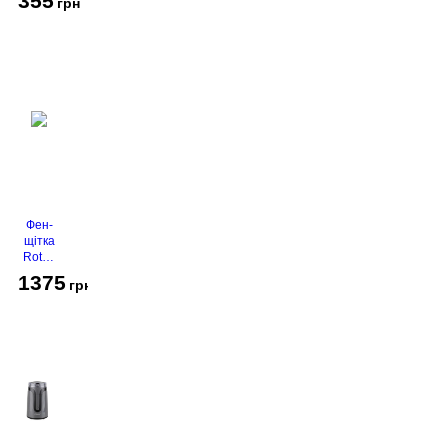
355
грн
Фен-
щітка
Rotex
RHC-
1375
грн
490-T
Gold