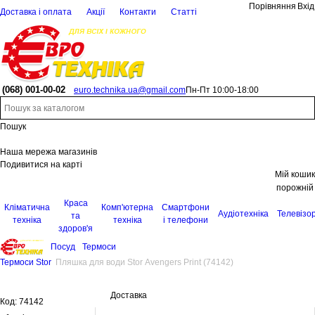
Порівняння
Вхід
Доставка і оплата
Акції
Контакти
Статті
(068)
001-00-02
euro.technika.ua@gmail.com
Пн-Пт 10:00-18:00
Пошук
Наша мережа магазинів
Подивитися на карті
Мій кошик
порожній
Краса
Кліматична
Комп'ютерна
Смартфони
Аудіотехніка
Телевізо
та
техніка
техніка
і телефони
здоров'я
Посуд
Термоси
Термоси Stor
Пляшка для води Stor Avengers Print (74142)
Доставка
Код:
74142