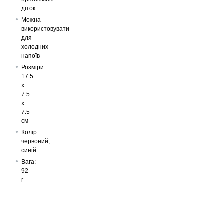
діток
Можна
використовувати
для
холодних
напоїв
Розміри:
17.5
x
7.5
х
7.5
см
Колір:
червоний,
синій
Вага:
92
г