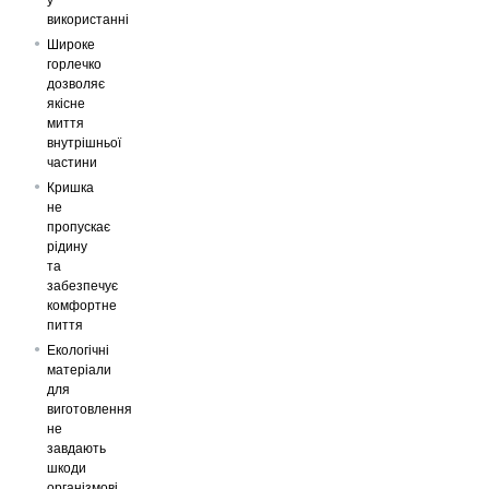
використанні
Широке
горлечко
дозволяє
якісне
миття
внутрішньої
частини
Кришка
не
пропускає
рідину
та
забезпечує
комфортне
пиття
Екологічні
матеріали
для
виготовлення
не
завдають
шкоди
організмові