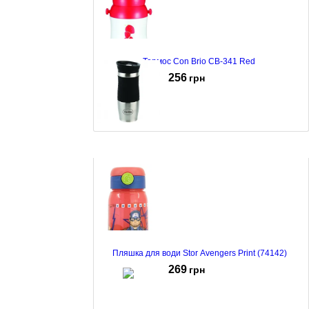
Термос Con Brio CB-341 Red
256
грн
Термочашка Con Brio CB-364 black
235
грн
Пляшка для води Stor Avengers Print (74142)
269
грн