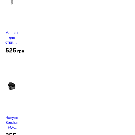
Машинка
для
стрижки
VGR V-
525
грн
130
Grey
Навушники
Borofone
FQ-1
Black