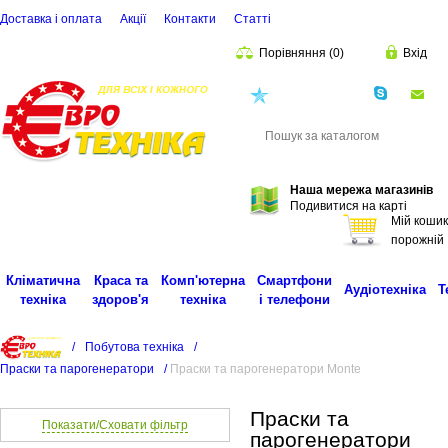
Доставка і оплата
Акції
Контакти
Статті
Порівняння
(
0
)
Вхід
(068)
001-00-02
eu
Пошук
Наша мережа магазинів
Подивитися на карті
Мій кошик
порожній
Кліматична
Краса та
Комп'ютерна
Смартфони
Аудіотехніка
Т
техніка
здоров'я
техніка
і телефони
/
Побутова техніка
/
Праски та парогенератори
/
Праски та парогенератори Monte
Праски та
Показати/Сховати фільтр
парогенератори