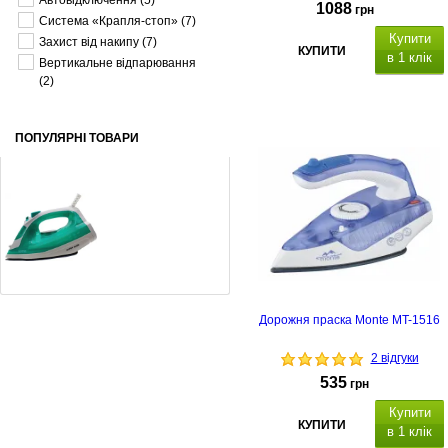
Автовідключення
(5)
1088
грн
Система «Крапля-стоп»
(7)
Купити
Захист від накипу
(7)
КУПИТИ
в 1 клік
Вертикальне відпарювання
(2)
ПОПУЛЯРНІ ТОВАРИ
Праска Rotex RIC21-N Super Glide
Дорожня праска Monte MT-1516
499
грн
2 відгуки
535
грн
Купити
КУПИТИ
в 1 клік