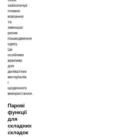
забезпечує
плавне
ковзання
та
зменшує
ризик
пошкодження
одягу.
Це
особливо
важливо
для
делікатних
матеріалів
і
щоденного
використання.
Парові
функції
для
складних
складок