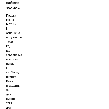
зайвих
зусиль
Праска
Rotex
RIC18-
N
оснащена
потужністю
1600
Вт,
що
забезпечує
швидкий
нагрів
і
стабільну
роботу.
Вона
підходить
як
для
сухого,
так і
для