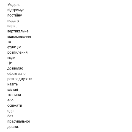
Модель
підтримує
постійну
подачу
пари,
вертикальне
відпарювання
та
функцію
розпилення
води.
Це
дозволяє
ефективно
розгладжувати
навіть
щільні
тканини
або
освіжати
одяг
без
прасувальної
дошки.