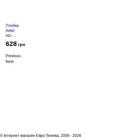
Плойка
Adler
AD-
2116
628
грн
Previous
Next
Про компанію
Доставка і оплата
Акції
Контакти
(068)
001-00-02
euro.technika.ua@gmail.com
Пн-Пт 10:00-18:00
© Інтернет-магазин Євро Техніка, 2006 - 2026