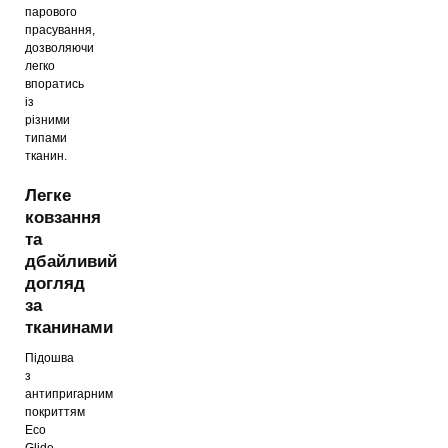
парового
прасування,
дозволяючи
легко
впоратись
із
різними
типами
тканин.
Легке
ковзання
та
дбайливий
догляд
за
тканинами
Підошва
з
антипригарним
покриттям
Eco
Glide