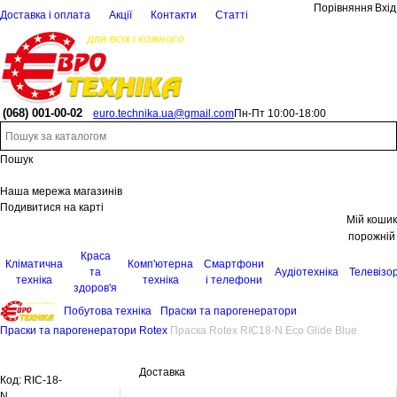
Порівняння
Вхід
Доставка і оплата
Акції
Контакти
Статті
(068)
001-00-02
euro.technika.ua@gmail.com
Пн-Пт 10:00-18:00
Пошук
Наша мережа магазинів
Подивитися на карті
Мій кошик
порожній
Краса
Кліматична
Комп'ютерна
Смартфони
та
Аудіотехніка
Телевізо
техніка
техніка
і телефони
здоров'я
Побутова техніка
Праски та парогенератори
Праски та парогенератори Rotex
Праска Rotex RIC18-N Eco Glide Blue
Доставка
Код:
RIC-18-
N