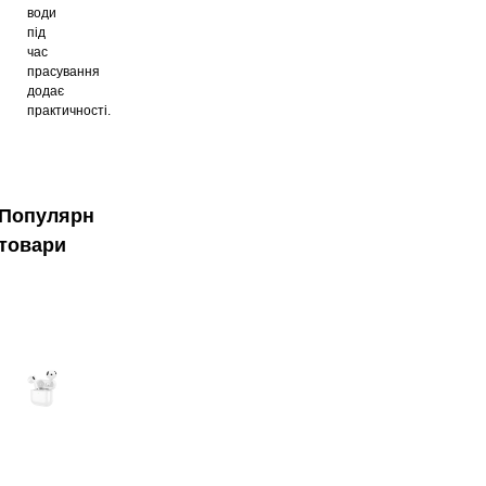
води
під
час
прасування
додає
практичності.
Популярні
товари