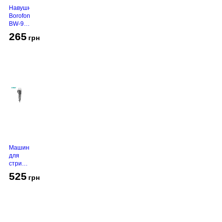
Навушники
Borofone
BW-94
White
265
грн
Машинка
для
стрижки
VGR V-
525
грн
130
Grey