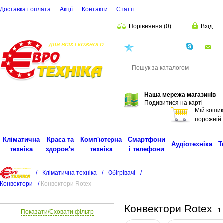
Доставка і оплата
Акції
Контакти
Статті
Порівняння
(
0
)
Вхід
(068)
001-00-02
eu
Пошук
Наша мережа магазинів
Подивитися на карті
Мій кошик
порожній
Кліматична
Краса та
Комп'ютерна
Смартфони
Аудіотехніка
Т
техніка
здоров'я
техніка
і телефони
/
Кліматична техніка
/
Обігрівачі
/
Конвектори
/
Конвектори Rotex
Конвектори Rotex
1
Показати/Сховати фільтр