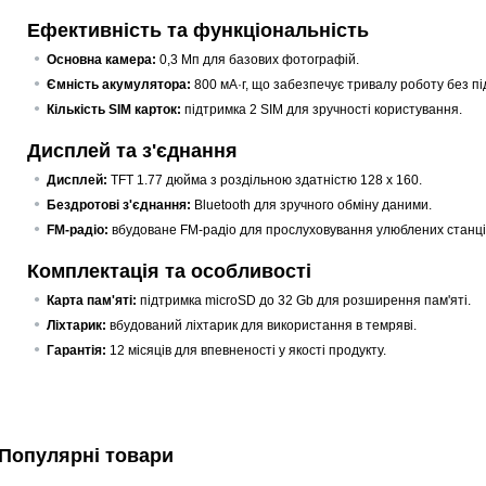
Ефективність та функціональність
Основна камера:
0,3 Мп для базових фотографій.
Ємність акумулятора:
800 мА·г, що забезпечує тривалу роботу без пі
Кількість SIM карток:
підтримка 2 SIM для зручності користування.
Дисплей та з'єднання
Дисплей:
TFT 1.77 дюйма з роздільною здатністю 128 х 160.
Бездротові з'єднання:
Bluetooth для зручного обміну даними.
FM-радіо:
вбудоване FM-радіо для прослуховування улюблених станці
Комплектація та особливості
Карта пам'яті:
підтримка microSD до 32 Gb для розширення пам'яті.
Ліхтарик:
вбудований ліхтарик для використання в темряві.
Гарантія:
12 місяців для впевненості у якості продукту.
Популярні товари