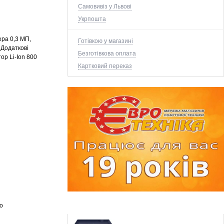
Самовивіз у Львові
Укрпошта
ера
0,3 МП
,
Готівкою у магазині
 Додаткові
Безготівкова оплата
ор Li-Ion 800
Картковий переказ
що