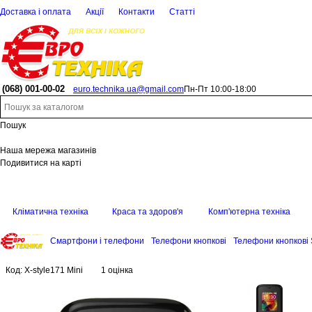
Доставка і оплата
Акції
Контакти
Статті
(068)
001-00-02
euro.technika.ua@gmail.com
Пн-Пт 10:00-18:00
Пошук
Наша мережа магазинів
Подивитися на карті
Кліматична техніка
Краса та здоров'я
Комп'ютерна техніка
Смартфони і телефони
Телефони кнопкові
Телефони кнопкові 
Код:
X-style171 Mini
1 оцінка