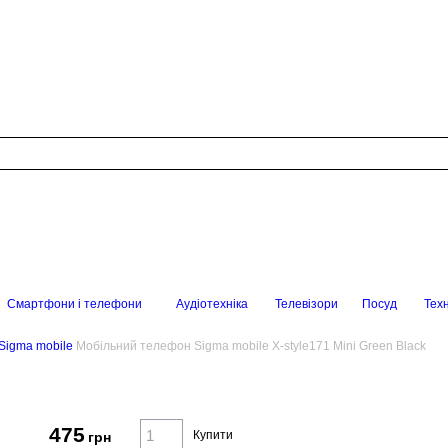
Смартфони і телефони
Аудіотехніка
Телевізори
Посуд
Техн
Sigma mobile
Мобільний телефон Sigma mobile X-style171 Mini Green Black
475
Купити
грн