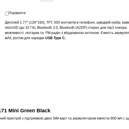
Порівняти
Дисплей 1.77" (128*160), TFT,
500 контактів в телефоні, швидкий набір,
кам
microSD (до 32 Гб), Bluetooth 3.0, Bluetooth (A2DP) стерео для mp3 плеєра.
можливості: ліхтарик та
FM-радіо з вбудованою антеною
. Ємність акумулят
мА/г, роз'єм для зарядки
USB Type C.
71 Mini Green Black
тний пристрій з підтримкою двох SIM-карт та акумулятором ємністю 800 мА·г, 