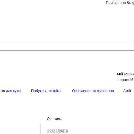
Порівняння
Вхід
Мій кошик
порожній
іка для кухні
Побутова техніка
Освітлення та живлення
Акції
Доставка
Нова Пошта