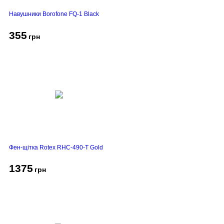
Навушники Borofone FQ-1 Black
355
грн
Фен-щітка Rotex RHC-490-T Gold
1375
грн