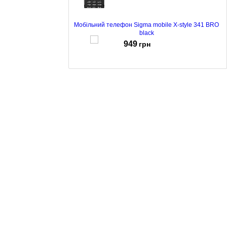
Мобільний телефон Sigma mobile X-style 341 BRO
black
949
грн
Мобільний телефон Sigma mobile X-style 323 RAIN
black/orange
1285
грн
Мобільний телефон Sigma mobile X-style 323 RAIN
black
1239
грн
Мобільний телефон Sigma mobile X-style171 Mini
Orange Black
475
грн