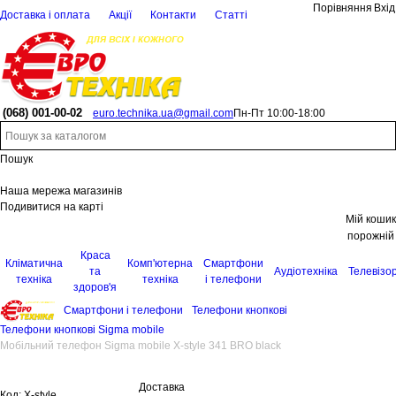
Порівняння
Вхід
Доставка і оплата
Акції
Контакти
Статті
(068)
001-00-02
euro.technika.ua@gmail.com
Пн-Пт 10:00-18:00
Пошук
Наша мережа магазинів
Подивитися на карті
Мій кошик
порожній
Краса
Кліматична
Комп'ютерна
Смартфони
та
Аудіотехніка
Телевізо
техніка
техніка
і телефони
здоров'я
Смартфони і телефони
Телефони кнопкові
Телефони кнопкові Sigma mobile
Мобільний телефон Sigma mobile X-style 341 BRO black
Доставка
Код:
X-style