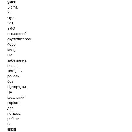
умов
Sigma
X-
style
341
BRO
оснащений
акумулятором
4050
мА·г,
що
забезпечує
понад
тиждень
роботи
без
підзарядки.
Це
ідеальний
варіант
для
поїздок,
роботи
на
виїзді