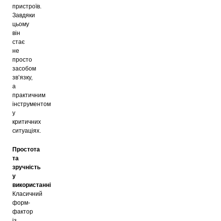
пристроїв.
Завдяки
цьому
він
стає
не
просто
засобом
зв’язку,
а
практичним
інструментом
у
критичних
ситуаціях.
Простота
та
зручність
у
використанні
Класичний
форм-
фактор
із