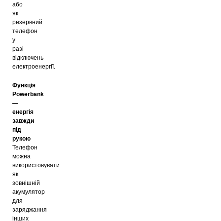
або
як
резервний
телефон
у
разі
відключень
електроенергії.
Функція
Powerbank
—
енергія
завжди
під
рукою
Телефон
можна
використовувати
як
зовнішній
акумулятор
для
заряджання
інших