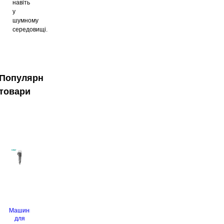
навіть
у
шумному
середовищі.
Популярні
товари
Машинка
для