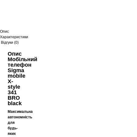
Опис
Характеристики
Відгуки (0)
Опис
Мобільний
телефон
Sigma
mobile
X-
style
341
BRO
black
Максимальна
автономність
для
будь-
яких