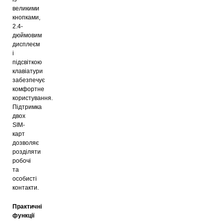
великими
кнопками,
2.4-
дюймовим
дисплеєм
і
підсвіткою
клавіатури
забезпечує
комфортне
користування.
Підтримка
двох
SIM-
карт
дозволяє
розділяти
робочі
та
особисті
контакти.
Практичні
функції