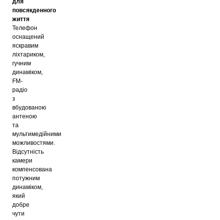
для
повсякденного
життя
Телефон
оснащений
яскравим
ліхтариком,
гучним
динаміком,
FM-
радіо
з
вбудованою
антеною
та
мультимедійними
можливостями.
Відсутність
камери
компенсована
потужним
динаміком,
який
добре
чути