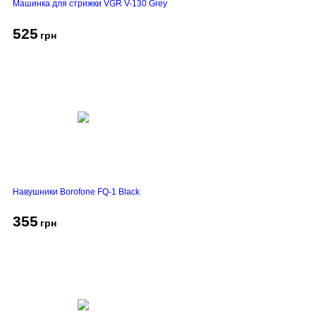
Машинка для стрижки VGR V-130 Grey
525
грн
Навушники Borofone FQ-1 Black
355
грн