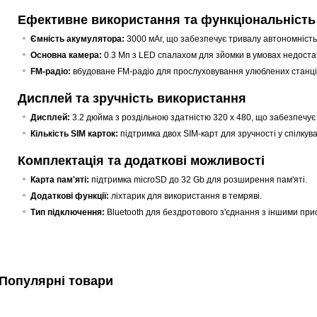
Ефективне використання та функціональність
Ємність акумулятора:
3000 мАг, що забезпечує тривалу автономність
Основна камера:
0.3 Мп з LED спалахом для зйомки в умовах недоста
FM-радіо:
вбудоване FM-радіо для прослуховування улюблених станцій
Дисплей та зручність використання
Дисплей:
3.2 дюйма з роздільною здатністю 320 х 480, що забезпечу
Кількість SIM карток:
підтримка двох SIM-карт для зручності у спілкува
Комплектація та додаткові можливості
Карта пам'яті:
підтримка microSD до 32 Gb для розширення пам'яті.
Додаткові функції:
ліхтарик для використання в темряві.
Тип підключення:
Bluetooth для бездротового з'єднання з іншими при
Популярні товари