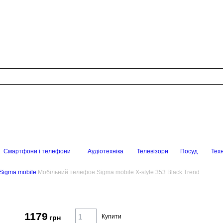
Смартфони і телефони
Аудіотехніка
Телевізори
Посуд
Техн
Sigma mobile
Мобільний телефон Sigma mobile X-style 353 Black Trend
1179
Купити
грн