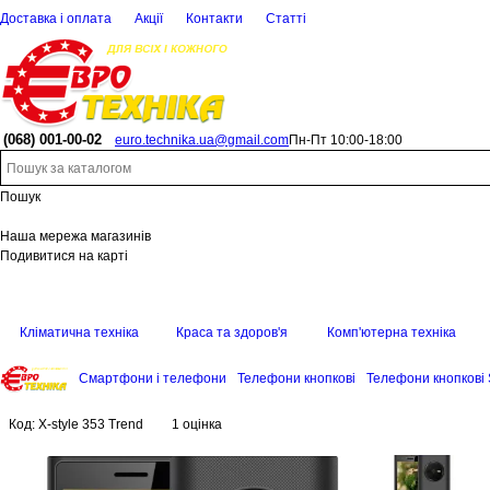
Доставка і оплата
Акції
Контакти
Статті
(068)
001-00-02
euro.technika.ua@gmail.com
Пн-Пт 10:00-18:00
Пошук
Наша мережа магазинів
Подивитися на карті
Кліматична техніка
Краса та здоров'я
Комп'ютерна техніка
Смартфони і телефони
Телефони кнопкові
Телефони кнопкові 
Код:
X-style 353 Trend
1 оцінка