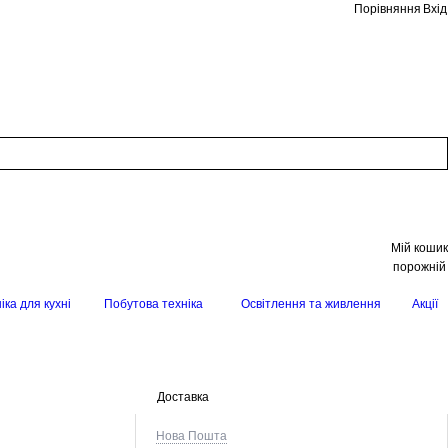
Порівняння
Вхід
Мій кошик
порожній
іка для кухні
Побутова техніка
Освітлення та живлення
Акції
Доставка
Нова Пошта