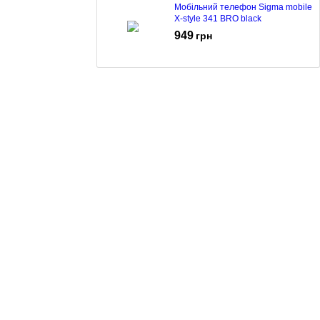
Мобільний телефон Sigma mobile
X-style 341 BRO black
949
грн
Мобільний телефон Sigma mobile
X-style 323 RAIN black/orange
1285
грн
Мобільний телефон Sigma mobile
X-style 323 RAIN black
1239
грн
Мобільний телефон Sigma mobile
X-style171 Mini Orange Black
475
грн