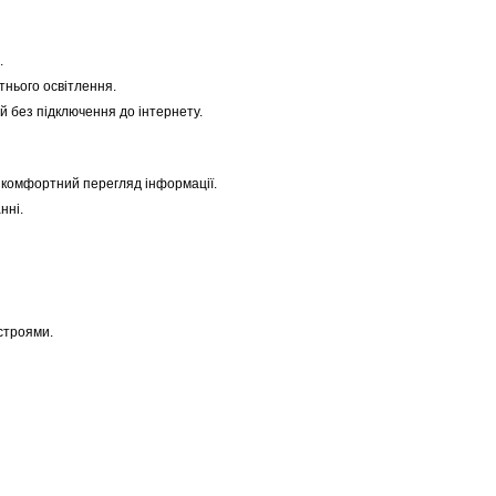
.
тнього освітлення.
 без підключення до інтернету.
є комфортний перегляд інформації.
нні.
строями.