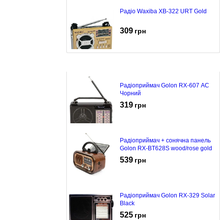
Радіо Waxiba XB-322 URT Gold
309
грн
Радіоприймач Golon RX-607 AC
Чорний
319
грн
Радіоприймач + сонячна панель
Golon RX-BT628S wood/rose gold
539
грн
Радіоприймач Golon RX-329 Solar
Black
525
грн