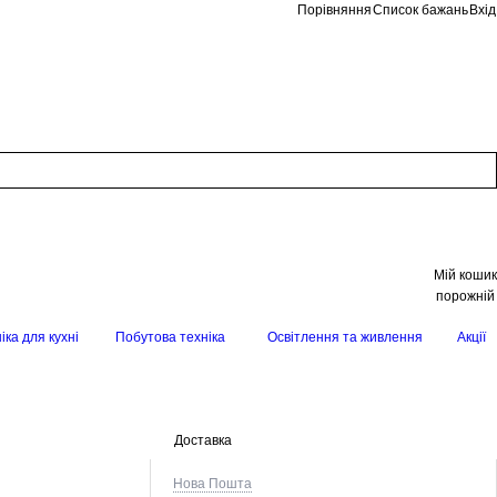
Порівняння
Список бажань
Вхід
Мій кошик
порожній
іка для кухні
Побутова техніка
Освітлення та живлення
Акції
Доставка
Нова Пошта