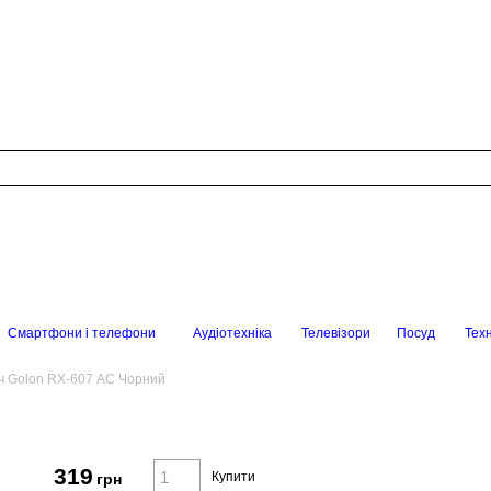
Смартфони і телефони
Аудіотехніка
Телевізори
Посуд
Техн
ч Golon RX-607 AC Чорний
319
Купити
грн