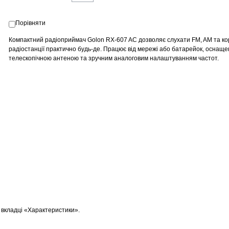
Порівняти
Компактний радіоприймач Golon RX-607 AC дозволяє слухати FM, AM та ко
радіостанції практично будь-де. Працює від мережі або батарейок, оснащ
телескопічною антеною та зручним аналоговим налаштуванням частот.
 вкладці «Характеристики».