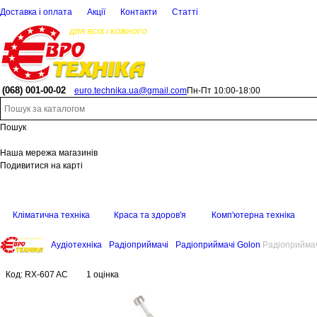
Доставка і оплата
Акції
Контакти
Статті
(068)
001-00-02
euro.technika.ua@gmail.com
Пн-Пт 10:00-18:00
Пошук
Наша мережа магазинів
Подивитися на карті
Кліматична техніка
Краса та здоров'я
Комп'ютерна техніка
Аудіотехніка
Радіоприймачі
Радіоприймачі Golon
Радіоприйма
Код:
RX-607 AC
1 оцінка