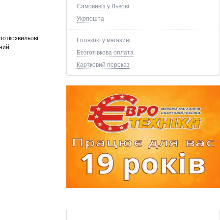
Самовивіз у Львові
Укрпошта
роткохвильові
Готівкою у магазині
ений
Безготівкова оплата
Картковий переказ