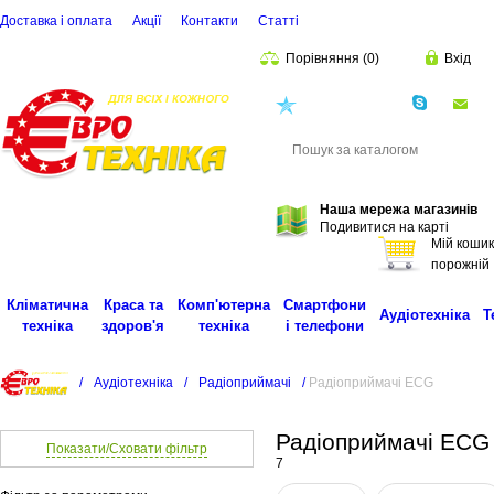
Доставка і оплата
Акції
Контакти
Статті
Порівняння
(
0
)
Вхід
(068)
001-00-02
eu
Пошук
Наша мережа магазинів
Подивитися на карті
Мій кошик
порожній
Кліматична
Краса та
Комп'ютерна
Смартфони
Аудіотехніка
Т
техніка
здоров'я
техніка
і телефони
/
Аудіотехніка
/
Радіоприймачі
/
Радіоприймачі ECG
Радіоприймачі ECG
Показати/Сховати фільтр
7