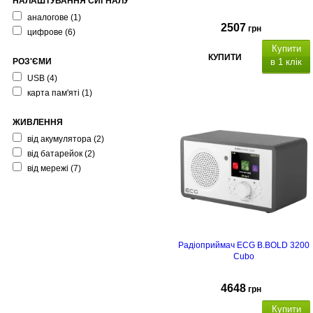
НАЛАШТУВАННЯ СИГНАЛУ
аналогове
(1)
2507
грн
цифрове
(6)
Купити
КУПИТИ
РОЗ'ЄМИ
в 1 клік
USB
(4)
карта пам'яті
(1)
ЖИВЛЕННЯ
від акумулятора
(2)
від батарейок
(2)
від мережі
(7)
Радіоприймач ECG B.BOLD 3200
Cubo
4648
грн
Купити