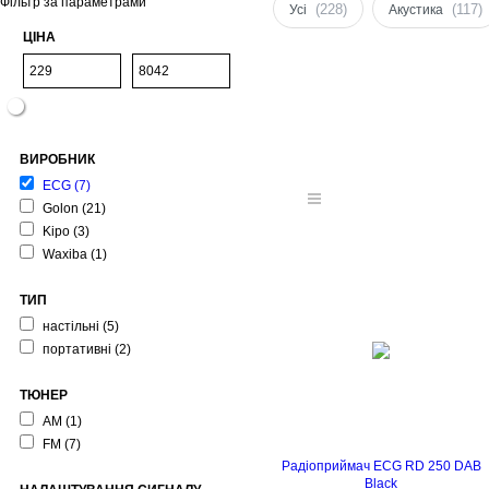
Фільтр за параметрами
(228)
(117)
Усі
Акустика
ЦІНА
ВИРОБНИК
ECG
(7)
Golon
(21)
Kipo
(3)
Waxiba
(1)
ТИП
настільні
(5)
портативні
(2)
ТЮНЕР
AM
(1)
FM
(7)
Радіоприймач ECG RD 250 DAB
Black