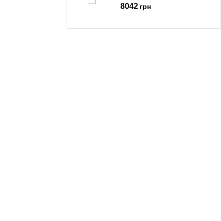
8042
грн
Радіоприймач ECG RD 110 DAB
White
1619
грн
Радіоприймач ECG RB 040 Blue
940
грн
Радіоприймач ECG RB 010 Black
710
грн
Радіоприймач ECG RB 010 White