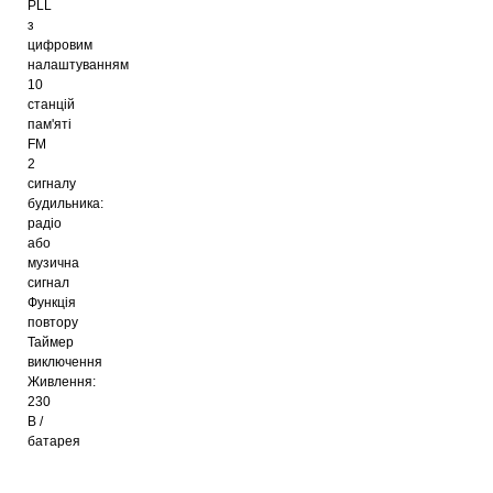
PLL
з
цифровим
налаштуванням
10
станцій
пам'яті
FM
2
сигналу
будильника:
радіо
або
музична
сигнал
Функція
повтору
Таймер
виключення
Живлення:
230
В /
батарея