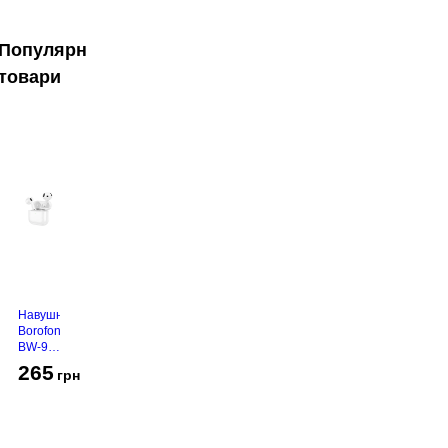
Популярні
товари
Навушники
Borofone
BW-94
White
265
грн