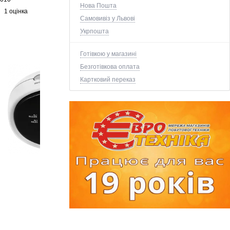
Нова Пошта
1 оцінка
Самовивіз у Львові
Укрпошта
Готівкою у магазині
Безготівкова оплата
Картковий переказ