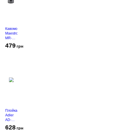
Кавомолка
Maestro
MR-
450
479
грн
Grey
Плойка
Adler
AD-
2116
628
грн