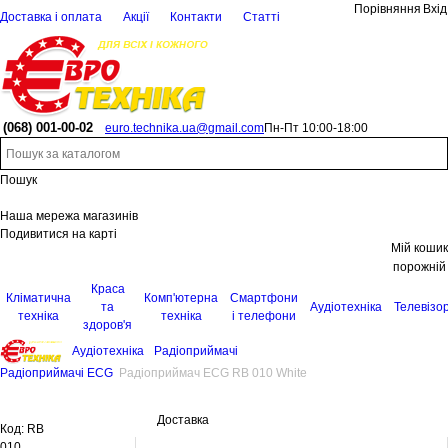
Порівняння
Вхід
Доставка і оплата
Акції
Контакти
Статті
(068)
001-00-02
euro.technika.ua@gmail.com
Пн-Пт 10:00-18:00
Пошук
Наша мережа магазинів
Подивитися на карті
Мій кошик
порожній
Краса
Кліматична
Комп'ютерна
Смартфони
та
Аудіотехніка
Телевізо
техніка
техніка
і телефони
здоров'я
Аудіотехніка
Радіоприймачі
Радіоприймачі ECG
Радіоприймач ECG RB 010 White
Доставка
Код:
RB
010