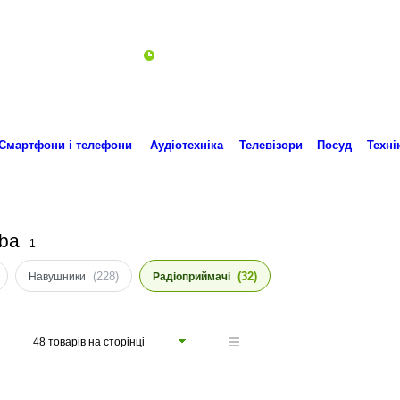
Пн-Пт 10:00-18:00
ro.technika.ua@gmail.com
Смартфони і телефони
Аудіотехніка
Телевізори
Посуд
Техні
iba
1
(228)
(32)
Навушники
Радіоприймачі
48 товарів на сторінці