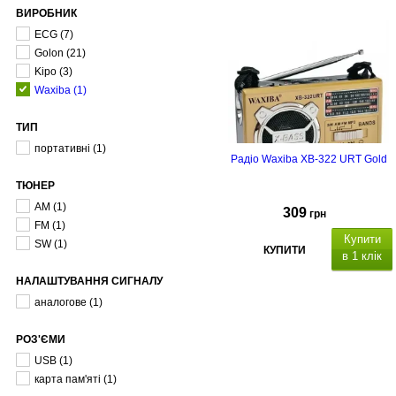
ВИРОБНИК
ECG
(7)
Golon
(21)
Kipo
(3)
Waxiba
(1)
ТИП
портативні
(1)
Радіо Waxiba XB-322 URT Gold
ТЮНЕР
AM
(1)
309
грн
FM
(1)
Купити
SW
(1)
КУПИТИ
в 1 клік
НАЛАШТУВАННЯ СИГНАЛУ
AM/FM/SW приймач, живлення ві
аналогове
(1)
акумулятора , ручка для
транспортування, LED -
ліхтар, роз'єми: USB, SD, microSD
РОЗ'ЄМИ
USB
(1)
карта пам'яті
(1)