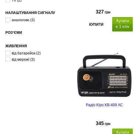
TV
(2)
327
грн
НАЛАШТУВАННЯ СИГНАЛУ
аналогове
(3)
Купити
КУПИТИ
в 1 клік
РОЗ'ЄМИ
ЖИВЛЕННЯ
від батарейок
(2)
від мережі
(3)
Радіо Kipo KB-409 AC
345
грн
Купити