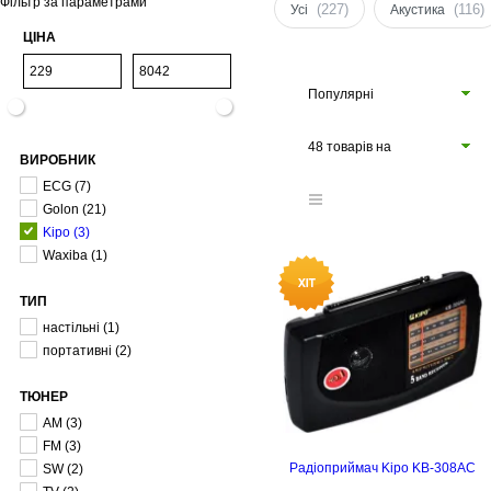
Фільтр за параметрами
(227)
(116)
Усі
Акустика
ЦІНА
Популярні
48 товарів на
ВИРОБНИК
сторінці
ECG
(7)
Golon
(21)
Kipo
(3)
Waxiba
(1)
ТИП
настільні
(1)
портативні
(2)
ТЮНЕР
AM
(3)
FM
(3)
Радіоприймач Kipo KB-308AC
SW
(2)