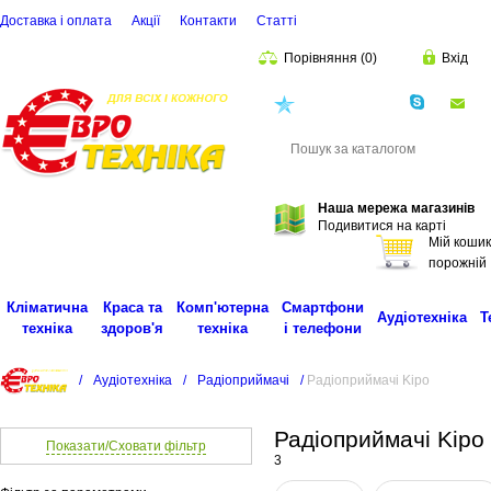
Доставка і оплата
Акції
Контакти
Статті
Порівняння
(
0
)
Вхід
(068)
001-00-02
eu
Пошук
Наша мережа магазинів
Подивитися на карті
Мій кошик
порожній
Кліматична
Краса та
Комп'ютерна
Смартфони
Аудіотехніка
Т
техніка
здоров'я
техніка
і телефони
/
Аудіотехніка
/
Радіоприймачі
/
Радіоприймачі Kipo
Радіоприймачі Kipo
Показати/Сховати фільтр
3