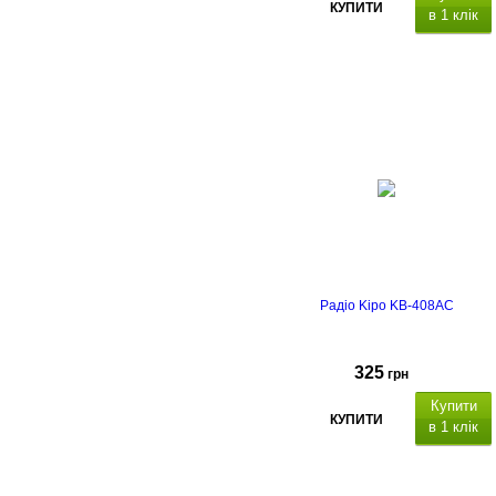
КУПИТИ
в 1 клік
Радіо Kipo KB-408AC
325
грн
Купити
КУПИТИ
в 1 клік