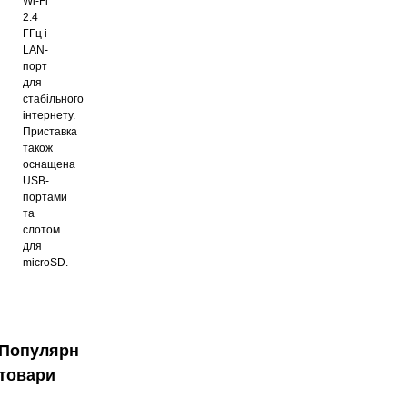
Wi-Fi
2.4
ГГц і
LAN-
порт
для
стабільного
інтернету.
Приставка
також
оснащена
USB-
портами
та
слотом
для
microSD.
Популярні
товари