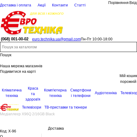
Порівняння
Вхід
Доставка і оплата
Акції
Контакти
Статті
(068)
001-00-02
euro.technika.ua@gmail.com
Пн-Пт 10:00-18:00
Пошук
Наша мережа магазинів
Подивитися на карті
Мій кошик
порожній
Краса
Кліматична
Комп'ютерна
Смартфони
Аудіотехніка
Телевізо
та
техніка
техніка
і телефони
здоров'я
Телевізори
ТВ-приставки та тюнери
Медіаплеєр X96Q 2/16GB Black
Доставка
Код:
X-96
Q