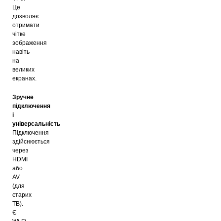
Це
дозволяє
отримати
чітке
зображення
навіть
на
великих
екранах.
Зручне
підключення
і
універсальність
Підключення
здійснюється
через
HDMI
або
AV
(для
старих
ТВ).
Є