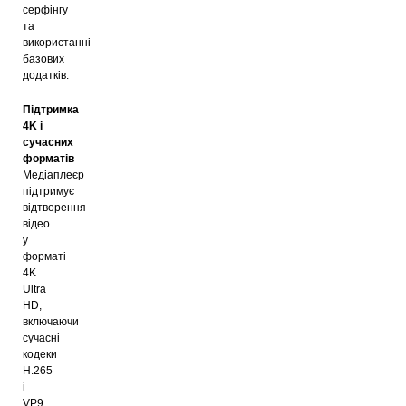
серфінгу
та
використанні
базових
додатків.
Підтримка
4K і
сучасних
форматів
Медіаплеєр
підтримує
відтворення
відео
у
форматі
4K
Ultra
HD,
включаючи
сучасні
кодеки
H.265
і
VP9.