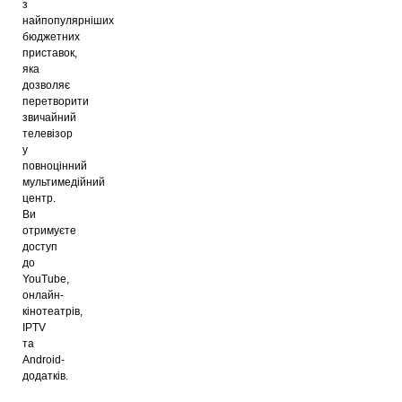
з
найпопулярніших
бюджетних
приставок,
яка
дозволяє
перетворити
звичайний
телевізор
у
повноцінний
мультимедійний
центр.
Ви
отримуєте
доступ
до
YouTube,
онлайн-
кінотеатрів,
IPTV
та
Android-
додатків.