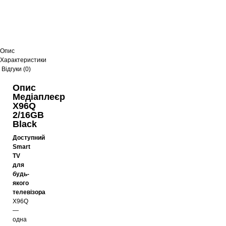
Опис
Характеристики
Відгуки (0)
Опис
Медіаплеєр
X96Q
2/16GB
Black
Доступний
Smart
TV
для
будь-
якого
телевізора
X96Q
—
одна