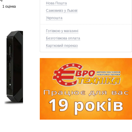
Нова Пошта
1 оцінка
Самовивіз у Львові
Укрпошта
Готівкою у магазині
Безготівкова оплата
Картковий переказ