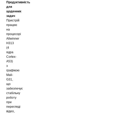
Продуктивність
для
щоденних
задач
Пристрій
працює
на
процесорі
Allwinner
H313
(4
ядра
Cortex-
A53)
з
графікою
Mali-
G31,
що
забезпечує
стабільну
роботу
при
перегляді
відео,