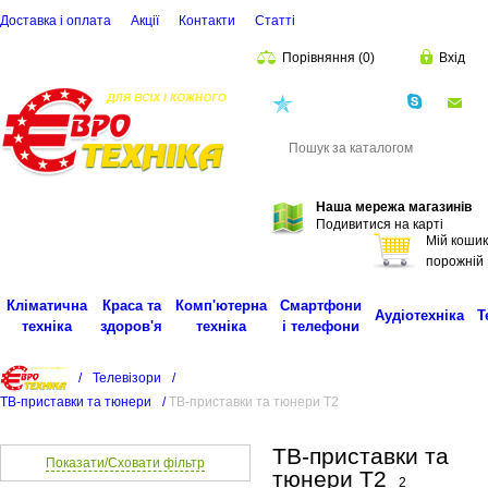
Доставка і оплата
Акції
Контакти
Статті
Порівняння
(
0
)
Вхід
(068)
001-00-02
eu
Пошук
Наша мережа магазинів
Подивитися на карті
Мій кошик
порожній
Кліматична
Краса та
Комп'ютерна
Смартфони
Аудіотехніка
Т
техніка
здоров'я
техніка
і телефони
/
Телевізори
/
ТВ-приставки та тюнери
/
ТВ-приставки та тюнери T2
ТВ-приставки та
Показати/Сховати фільтр
тюнери T2
2