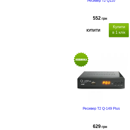
Ресивер T2 Q110
552
грн
Купити
КУПИТИ
в 1 клік
Ресивер T2 Q-149 Plus
629
грн