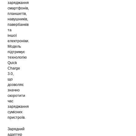
заряджання
смартфонів,
планшетів,
навушників,
павербанків
та
іншої
електроніки.
Модель
підтримує
технологію
Quick
Charge
3.0,
що
дозволяє
значно
скоротити
час
заряджання
сумісних
пристроїв.
Зарядний
адаптер