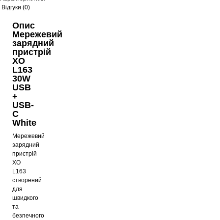
Відгуки (0)
Опис
Мережевий
зарядний
пристрій
XO
L163
30W
USB
+
USB-
C
White
Мережевий
зарядний
пристрій
XO
L163
створений
для
швидкого
та
безпечного