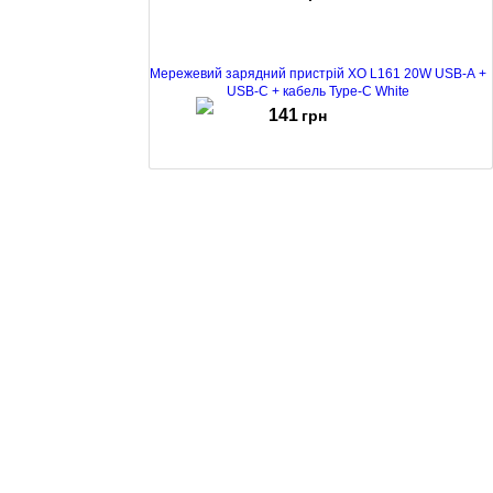
Мережевий зарядний пристрій XO L161 20W USB-A +
USB-C + кабель Type-C White
141
грн
Мережевий зарядний пристрій XO L163 30W USB +
USB-C White
131
грн
Мережевий зарядний пристрій XO L159 18W USB-A +
кабель micro USB White
99
грн
Мережевий зарядний пристрій XO L127 18W +
кабель microUSB White
129
грн