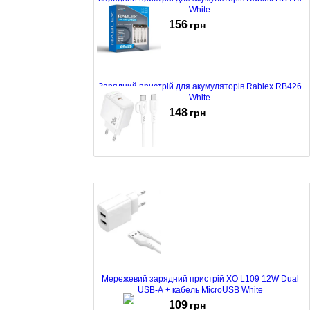
White
156
грн
Зарядний пристрій для акумуляторів Rablex RB426
White
148
грн
Зарядний пристрій Borofone BAS43A PD 20W +
кабель Type-C to Type-C White
127
грн
Мережевий зарядний пристрій XO L109 12W Dual
USB-A + кабель MicroUSB White
109
грн