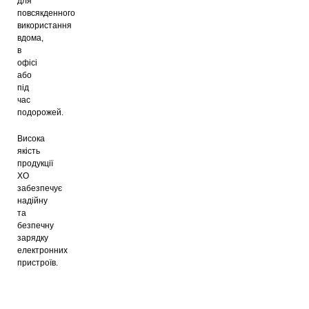
для
повсякденного
використання
вдома,
в
офісі
або
під
час
подорожей.
Висока
якість
продукції
XO
забезпечує
надійну
та
безпечну
зарядку
електронних
пристроїв.