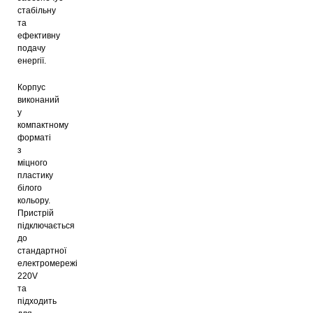
стабільну
та
ефективну
подачу
енергії.
Корпус
виконаний
у
компактному
форматі
з
міцного
пластику
білого
кольору.
Пристрій
підключається
до
стандартної
електромережі
220V
та
підходить