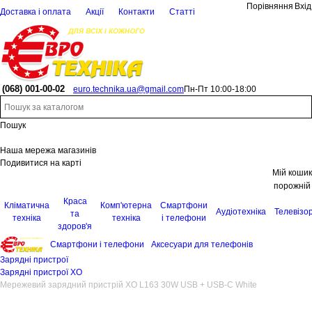
Порівняння
Вхід
Доставка і оплата
Акції
Контакти
Статті
(068)
001-00-02
euro.technika.ua@gmail.com
Пн-Пт 10:00-18:00
Пошук
Наша мережа магазинів
Подивитися на карті
Мій кошик
порожній
Краса
Кліматична
Комп'ютерна
Смартфони
Аудіотехніка
Телевізо
та
техніка
техніка
і телефони
здоров'я
Смартфони і телефони
Аксесуари для телефонів
Зарядні пристрої
Зарядні пристрої XO
Мережевий зарядний пристрій XO L163 30W USB + USB-C White