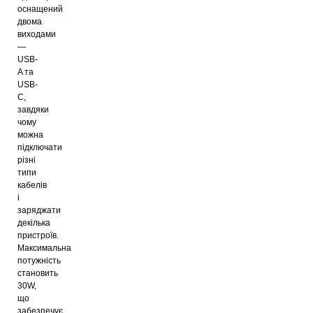
оснащений
двома
виходами
—
USB-
A та
USB-
C,
завдяки
чому
можна
підключати
різні
типи
кабелів
і
заряджати
декілька
пристроїв.
Максимальна
потужність
становить
30W,
що
забезпечує