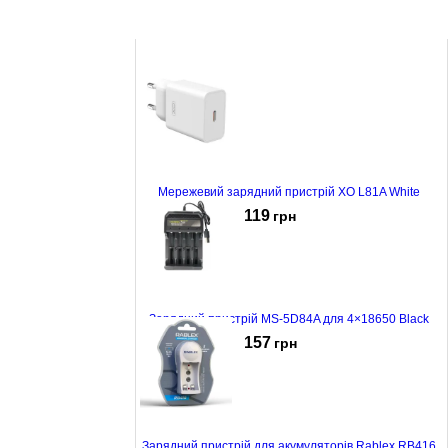
Мережевий зарядний пристрій XO L81A White
119
грн
Зарядний пристрій MS-5D84A для 4×18650 Black
157
грн
Зарядний пристрій для акумуляторів Rablex RB416