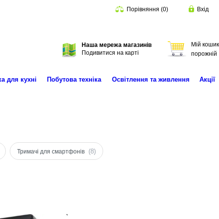
Порівняння
(
0
)
Вхід
Мій кошик
Наша мережа магазинів
Пошук
Подивитися на карті
порожній
ка для кухні
Побутова техніка
Освітлення та живлення
Акції
(8)
Тримачі для смартфонів