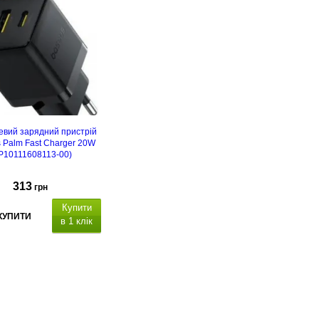
вий зарядний пристрій
 Palm Fast Charger 20W
P10111608113-00)
313
грн
Купити
КУПИТИ
в 1 клік
вняти