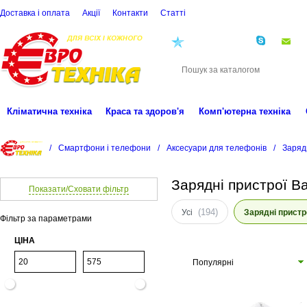
Доставка і оплата
Акції
Контакти
Статті
(068)
001-00-02
eu
Кліматична техніка
Краса та здоров'я
Комп'ютерна техніка
/
Смартфони і телефони
/
Аксесуари для телефонів
/
Заряд
Зарядні пристрої B
Показати/Сховати фільтр
(194)
Усі
Зарядні пристр
Фільтр за параметрами
ЦІНА
Популярні