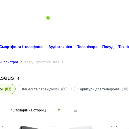
Пн-Пт 10:00-18:00
ro.technika.ua@gmail.com
Смартфони і телефони
Аудіотехніка
Телевізори
Посуд
Техні
ні пристрої
/
Зарядні пристрої Baseus
aseus
4
(83)
(80)
(30)
ої
Кабелі та перехідники
Гарнітури для телефонів
48 товарів на сторінці