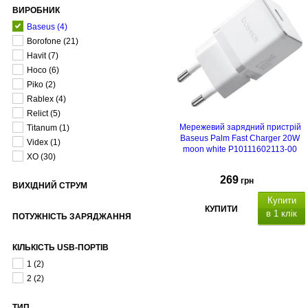
ВИРОБНИК
Baseus
(4)
Borofone
(21)
Havit
(7)
Hoco
(6)
Piko
(2)
Rablex
(4)
Relict
(5)
Мережевий зарядний пристрій
Titanum
(1)
Baseus Palm Fast Charger 20W
Videx
(1)
moon white P10111602113-00
XO
(30)
269
грн
ВИХІДНИЙ СТРУМ
Купити
КУПИТИ
в 1 клік
ПОТУЖНІСТЬ ЗАРЯДЖАННЯ
Порівняти
КІЛЬКІСТЬ USB-ПОРТІВ
1
(2)
2
(2)
ТИП