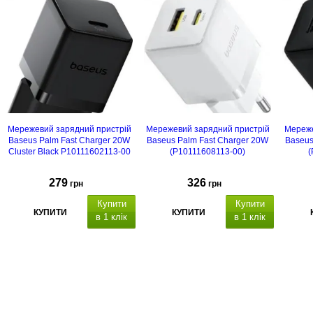
Мережевий зарядний пристрій
Мережевий зарядний пристрій
Мереже
Baseus Palm Fast Charger 20W
Baseus Palm Fast Charger 20W
Baseus
Cluster Black P10111602113-00
(P10111608113-00)
(
279
326
грн
грн
Купити
Купити
КУПИТИ
КУПИТИ
в 1 клік
в 1 клік
Порівняти
Порівняти
Порі