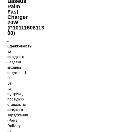
Baseus
Palm
Fast
Charger
20W
(P10111608113-
00)
Ефективність
та
швидкість
Завдяки
вихідній
потужності
20
Вт
та
підтримці
провідних
стандартів
швидкого
заряджання
(Power
Delivery
3.0,