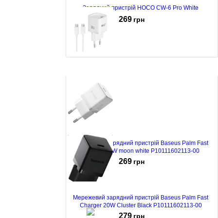
Зарядний пристрій HOCO CW-6 Pro White
269
грн
Зарядний пристрій Relict JetMini GaN 30W USB-C +
кабель Type-C White
289
грн
Мережевий зарядний пристрій Baseus Palm Fast
Charger 20W moon white P10111602113-00
269
грн
Мережевий зарядний пристрій Baseus Palm Fast
Charger 20W Cluster Black P10111602113-00
279
грн