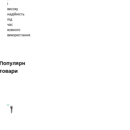
і
високу
надійність
під
час
кожного
використання.
Популярні
товари