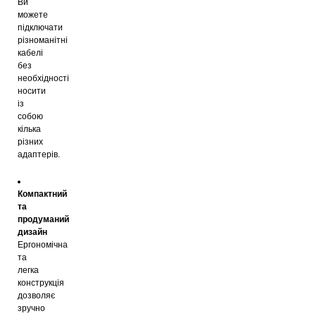
Ви
можете
підключати
різноманітні
кабелі
без
необхідності
носити
із
собою
кілька
різних
адаптерів.
Компактний
та
продуманий
дизайн
Ергономічна
та
легка
конструкція
дозволяє
зручно