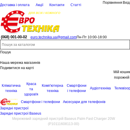
Порівняння
Вхід
Доставка і оплата
Акції
Контакти
Статті
(068)
001-00-02
euro.technika.ua@gmail.com
Пн-Пт 10:00-18:00
Пошук
Наша мережа магазинів
Подивитися на карті
Мій кошик
порожній
Краса
Кліматична
Комп'ютерна
Смартфони
Аудіотехніка
Телевізо
та
техніка
техніка
і телефони
здоров'я
Смартфони і телефони
Аксесуари для телефонів
Зарядні пристрої
Зарядні пристрої Baseus
Мережевий зарядний пристрій Baseus Palm Fast Charger 20W
(P10111608113-00)