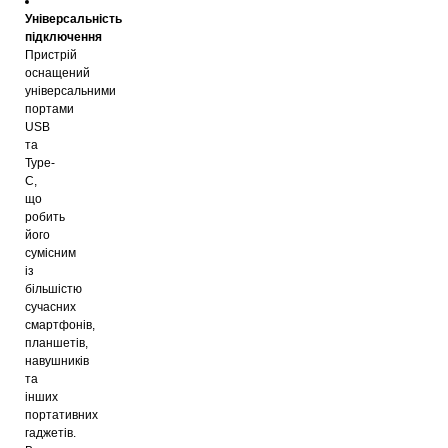
Універсальність
підключення
Пристрій
оснащений
універсальними
портами
USB
та
Type-
C,
що
робить
його
сумісним
із
більшістю
сучасних
смартфонів,
планшетів,
навушників
та
інших
портативних
гаджетів.