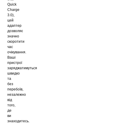
Quick
Charge
3.0),
цей
адаптер
дозволяє
значно
скоротити
час
очікування.
Ваші
пристрої
заряджатимуться
швидко
та
без
перебоїв,
незалежно
від
того,
де
ви
знаходитесь.