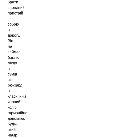
брати
зарядний
пристрій
із
собою
в
дорогу.
Він
не
займає
багато
місця
в
сумці
чи
рюкзаку,
а
класичний
чорний
колір
гармонійно
доповнює
будь-
який
набір