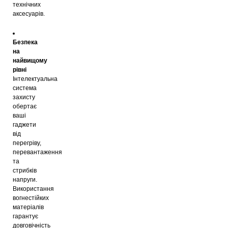
технічних
аксесуарів.
Безпека
на
найвищому
рівні
Інтелектуальна
система
захисту
обертає
ваші
гаджети
від
перегріву,
перевантаження
та
стрибків
напруги.
Використання
вогнестійких
матеріалів
гарантує
довговічність