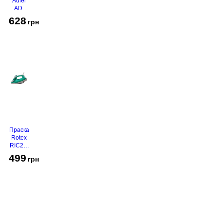
Adler
AD-
2116
628
грн
Праска
Rotex
RIC21-
N
499
грн
Super
Glide