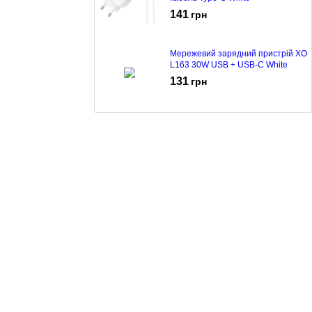
141
грн
Мережевий зарядний пристрій XO
L163 30W USB + USB-C White
131
грн
Мережевий зарядний пристрій XO
L159 18W USB-A + кабель micro
USB White
99
грн
Мережевий зарядний пристрій XO
L127 18W + кабель microUSB
White
129
грн
Мережевий зарядний пристрій XO
L81A White