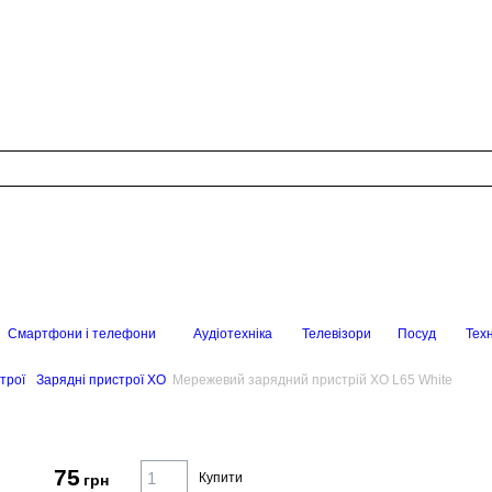
Смартфони і телефони
Аудіотехніка
Телевізори
Посуд
Техн
трої
Зарядні пристрої XO
Мережевий зарядний пристрій XO L65 White
75
Купити
грн