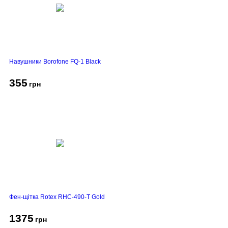
Навушники Borofone FQ-1 Black
355
грн
Фен-щітка Rotex RHC-490-T Gold
1375
грн