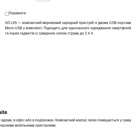
Порівняти
XO L65 — компактний мережевий зарядний пристрій із двома USB-портам
Micro-USB у комплекті. Підходить для одночасного заряджання смартфонів
та інших гаджетів із сумарною силою струму до 2.4 А.
ite
дома, в офісі або в подорожах. Компактний корпус легко поміщається у сумці
сучасними мобільними пристроями.