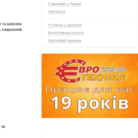
Самовивіз у Львові
Укрпошта
и та кабелем
Готівкою у магазині
, навушників
Безготівкова оплата
Картковий переказ
 чи