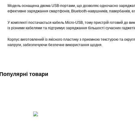
Модель оснащена двома USB-портами, що дозволяє одночасно заряджати 
ефективне заряджання смартфонів, Bluetooth-навушників, павербанків, ел
У комплекті постачається кабель Micro-USB, тому пристрій готовий до в
із різними кабелями та підтримує заряджання більшості сучасних гаджеті
Корпус виготовлений із якісного пластику з приємною текстурою та округ
напруги, забезпечуючи безпечне використання щодня.
Популярні товари