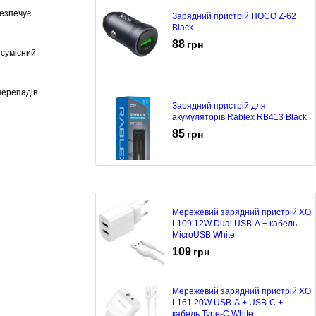
безпечує
Зарядний пристрій HOCO Z-62
Black
88
грн
 сумісний
перепадів
Зарядний пристрій для
акумуляторів Rablex RB413 Black
85
грн
Мережевий зарядний пристрій XO
L109 12W Dual USB-A + кабель
MicroUSB White
109
грн
Мережевий зарядний пристрій XO
L161 20W USB-A + USB-C +
кабель Type-C White