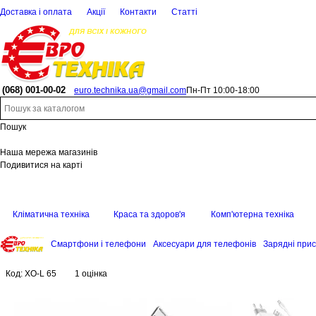
Доставка і оплата
Акції
Контакти
Статті
(068)
001-00-02
euro.technika.ua@gmail.com
Пн-Пт 10:00-18:00
Пошук
Наша мережа магазинів
Подивитися на карті
Кліматична техніка
Краса та здоров'я
Комп'ютерна техніка
Смартфони і телефони
Аксесуари для телефонів
Зарядні прис
Код:
XO-L 65
1 оцінка