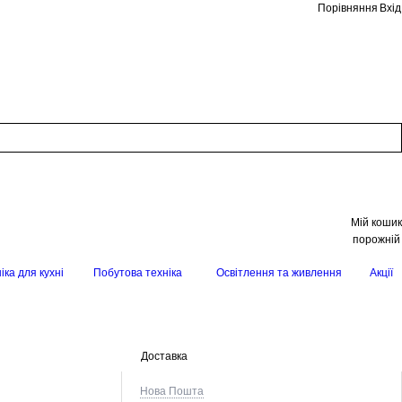
Порівняння
Вхід
Мій кошик
порожній
іка для кухні
Побутова техніка
Освітлення та живлення
Акції
Доставка
Нова Пошта