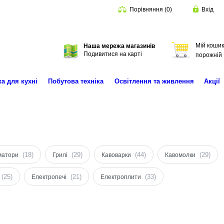
Порівняння
(
0
)
Вхід
Мій кошик
Наша мережа магазинів
Пошук
Подивитися на карті
порожній
ка для кухні
Побутова техніка
Освітлення та живлення
Акції
(18)
(29)
(44)
(29)
матори
Грилі
Кавоварки
Кавомолки
(25)
(21)
(33)
Електропечі
Електроплити