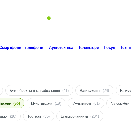
Пн-Пт 10:00-18:00
ro.technika.ua@gmail.com
Смартфони і телефони
Аудіотехніка
Телевізори
Посуд
Техні
(41)
(24)
Бутербродниці та вафельниці
Ваги кухонні
Вакуу
(65)
(19)
(51)
іксери
Мультиварки
Мультипечі
М'ясорубки
(16)
(55)
(204)
арки
Тостери
Електрочайники