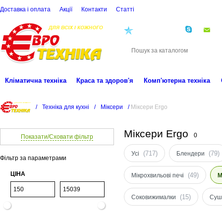
Доставка і оплата
Акції
Контакти
Статті
(068)
001-00-02
eu
Кліматична техніка
Краса та здоров'я
Комп'ютерна техніка
/
Техніка для кухні
/
Міксери
/
Міксери Ergo
Міксери Ergo
0
Показати/Сховати фільтр
(717)
(79)
Усі
Блендери
Фільтр за параметрами
ЦІНА
(49)
Мікрохвильові печі
М
(15)
Соковижималки
Суш