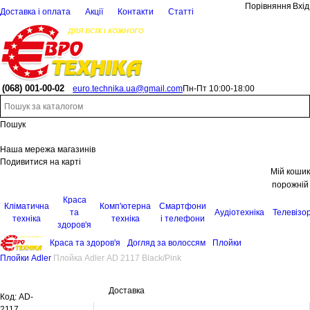
Порівняння
Вхід
Доставка і оплата
Акції
Контакти
Статті
(068)
001-00-02
euro.technika.ua@gmail.com
Пн-Пт 10:00-18:00
Пошук
Наша мережа магазинів
Подивитися на карті
Мій кошик
порожній
Краса
Кліматична
Комп'ютерна
Смартфони
та
Аудіотехніка
Телевізо
техніка
техніка
і телефони
здоров'я
Краса та здоров'я
Догляд за волоссям
Плойки
Плойки Adler
Плойка Adler AD 2117 Black/Pink
Доставка
Код:
AD-
2117