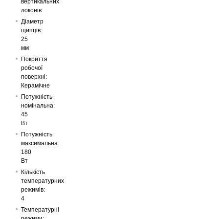
вертикальних
локонів
Діаметр
щипців:
25
мм
Покриття
робочої
поверхні:
Керамічне
Потужність
номінальна:
45
Вт
Потужність
максимальна:
180
Вт
Кількість
температурних
режимів:
4
Температурні
режими: