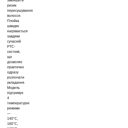
зменшити
ризик
пересушування
волосся.
Плойка
швидко
нагрівається
завдяки
сучасній
PTC-
системі,
що
дозволяє
практично
одразу
розпочати
укладання.
Модель
підтримує
4
температурні
режими
—
140°C,
160°C,