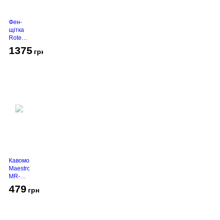
Фен-
щітка
Rotex
RHC-
1375
грн
490-T
Gold
Кавомолка
Maestro
MR-
450
479
грн
Grey