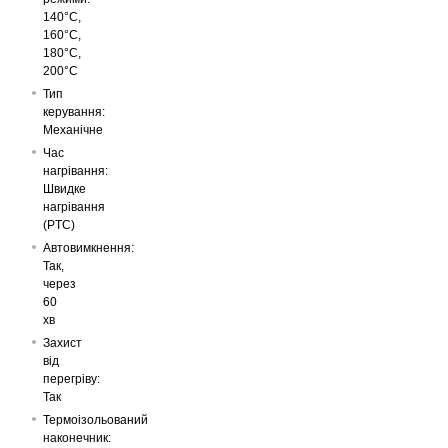
140°C,
160°C,
180°C,
200°C
Тип
керування:
Механічне
Час
нагрівання:
Швидке
нагрівання
(PTC)
Автовимкнення:
Так,
через
60
хв
Захист
від
перегріву:
Так
Термоізольований
наконечник: