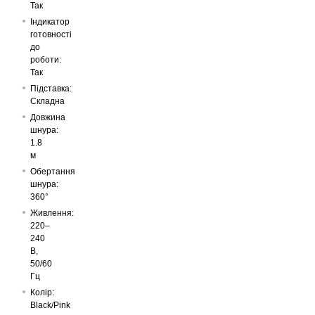
Так
Індикатор
готовності
до
роботи:
Так
Підставка:
Складна
Довжина
шнура:
1.8
м
Обертання
шнура:
360°
Живлення:
220–
240
В,
50/60
Гц
Колір:
Black/Pink