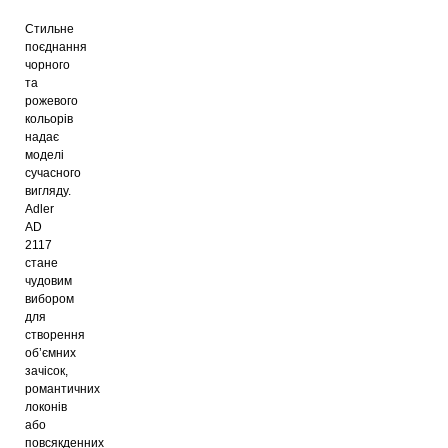
Стильне
поєднання
чорного
та
рожевого
кольорів
надає
моделі
сучасного
вигляду.
Adler
AD
2117
стане
чудовим
вибором
для
створення
об’ємних
зачісок,
романтичних
локонів
або
повсякденних