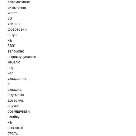
автоматичне
вимкнення
через
60
хвилин.
Обертовий
шнур
на
360°
запобігає
перекручуванню
кабелю
під
час
укладання,
а
складна
підставка
дозволяє
зручно
розміщувати
плойку
на
поверхні
столу.