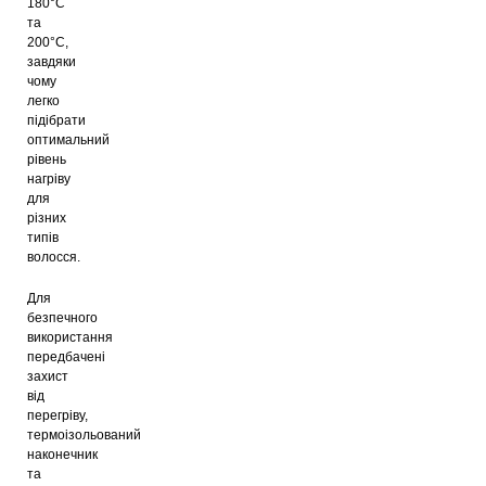
180°C
та
200°C,
завдяки
чому
легко
підібрати
оптимальний
рівень
нагріву
для
різних
типів
волосся.
Для
безпечного
використання
передбачені
захист
від
перегріву,
термоізольований
наконечник
та