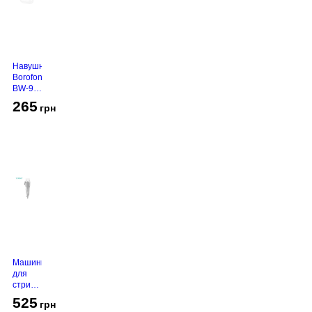
Навушники
Borofone
BW-94
White
265
грн
Машинка
для
стрижки
VGR V-
525
грн
130