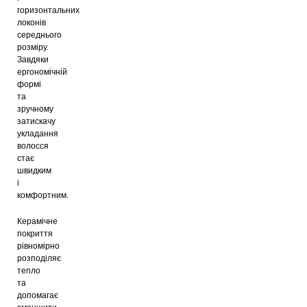
горизонтальних
локонів
середнього
розміру.
Завдяки
ергономічній
формі
та
зручному
затискачу
укладання
волосся
стає
швидким
і
комфортним.
Керамічне
покриття
рівномірно
розподіляє
тепло
та
допомагає