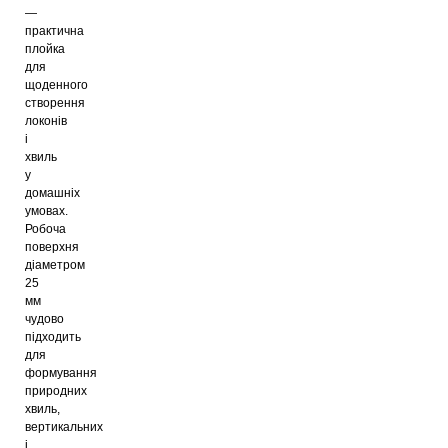
—
практична
плойка
для
щоденного
створення
локонів
і
хвиль
у
домашніх
умовах.
Робоча
поверхня
діаметром
25
мм
чудово
підходить
для
формування
природних
хвиль,
вертикальних
і