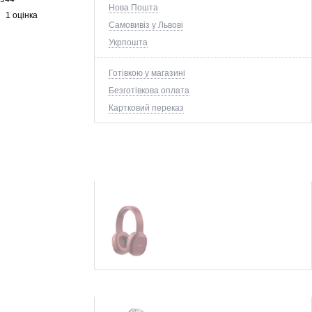
Нова Пошта
1 оцінка
Самовивіз у Львові
Укрпошта
Готівкою у магазині
Безготівкова оплата
Картковий переказ
Наушники Havit H2590BT Red
525
грн