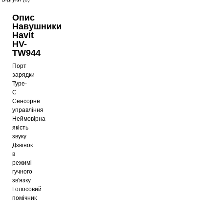
Опис
Навушники
Havit
HV-
TW944
Порт
зарядки
Type-
C
Сенсорне
управління
Неймовірна
якість
звуку
Дзвінок
в
режимі
гучного
зв'язку
Голосовий
помічник