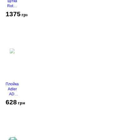
щітка
Rotex
RHC-
1375
грн
490-T
Gold
Плойка
Adler
AD-
2116
628
грн