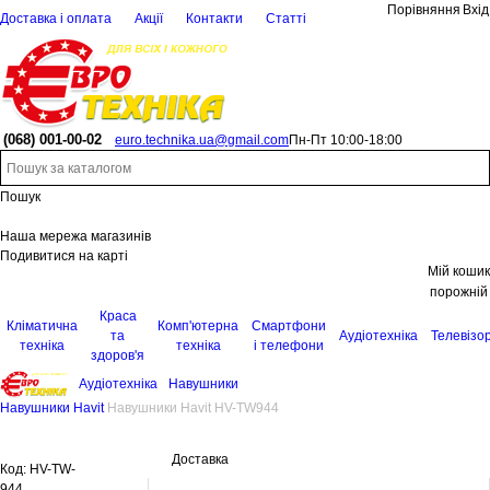
Порівняння
Вхід
Доставка і оплата
Акції
Контакти
Статті
(068)
001-00-02
euro.technika.ua@gmail.com
Пн-Пт 10:00-18:00
Пошук
Наша мережа магазинів
Подивитися на карті
Мій кошик
порожній
Краса
Кліматична
Комп'ютерна
Смартфони
та
Аудіотехніка
Телевізо
техніка
техніка
і телефони
здоров'я
Аудіотехніка
Навушники
Навушники Havit
Навушники Havit HV-TW944
Доставка
Код:
HV-TW-
944