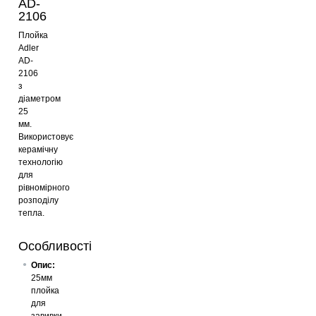
AD-
2106
Плойка
Adler
AD-
2106
з
діаметром
25
мм.
Використовує
керамічну
технологію
для
рівномірного
розподілу
тепла.
Особливості
Опис:
25мм
плойка
для