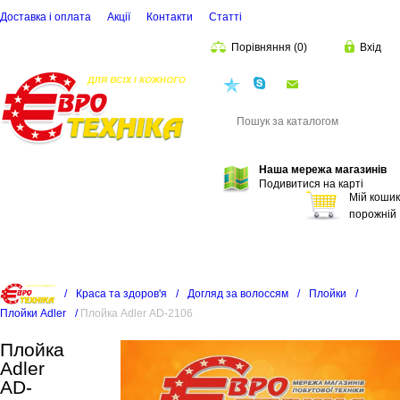
Доставка і оплата
Акції
Контакти
Статті
Порівняння
(
0
)
Вхід
euro.technika.ua@
Пошук
Наша мережа магазинів
Подивитися на карті
Мій кошик
порожній
/
Краса та здоров'я
/
Догляд за волоссям
/
Плойки
/
Плойки Adler
/
Плойка Adler AD-2106
Плойка
Adler
AD-