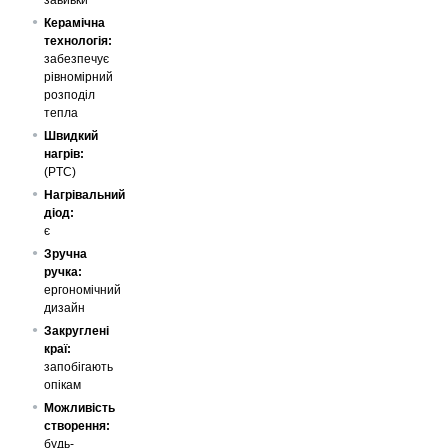
завивки
Керамічна
технологія:
забезпечує
рівномірний
розподіл
тепла
Швидкий
нагрів:
(PTC)
Нагрівальний
діод:
є
Зручна
ручка:
ергономічний
дизайн
Закруглені
краї:
запобігають
опікам
Можливість
створення:
будь-