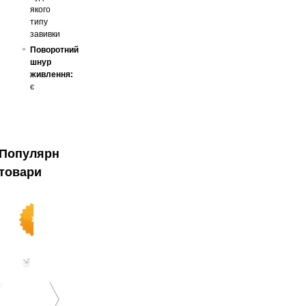
якого
типу
завивки
Поворотний
шнур
живлення:
є
Популярні
товари