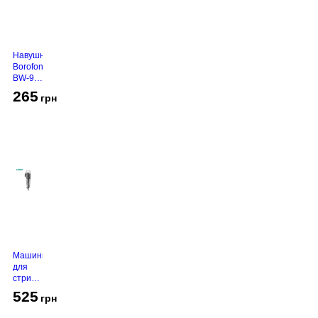
Навушники
Borofone
BW-94
White
265
грн
Машинка
для
стрижки
VGR V-
525
грн
130
Grey