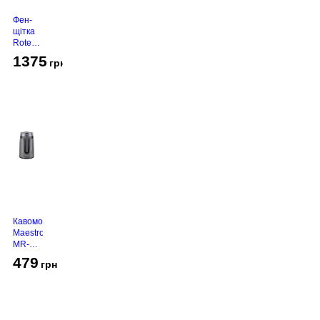
Фен-
щітка
Rotex
RHC-
1375
грн
490-T
Gold
Кавомолка
Maestro
MR-
450
479
грн
Grey