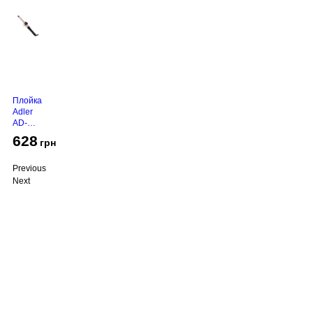
Плойка
Adler
AD-
2116
628
грн
Previous
Next
Про компанію
Доставка і оплата
Акції
Контакти