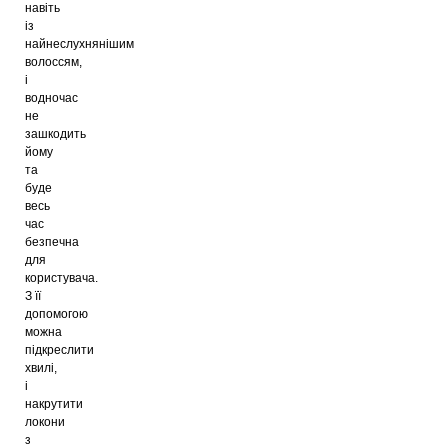
навіть
із
найнеслухнянішим
волоссям,
і
водночас
не
зашкодить
йому
та
буде
весь
час
безпечна
для
користувача.
З її
допомогою
можна
підкреслити
хвилі,
і
накрутити
локони
з