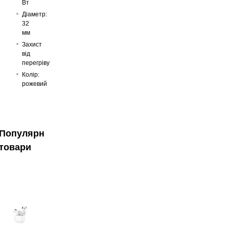
Вт
Діаметр:
32
мм
Захист
від
перегріву
Колір:
рожевий
Популярні
товари