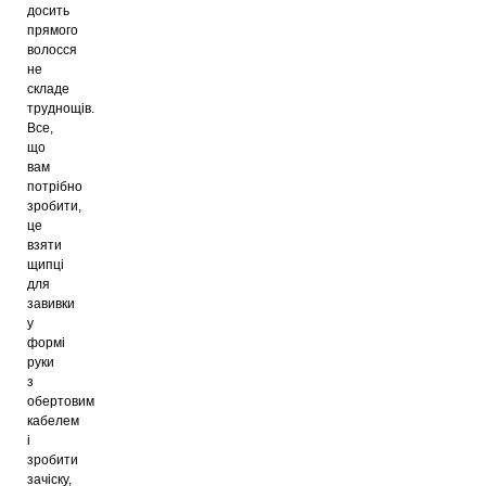
досить
прямого
волосся
не
складе
труднощів.
Все,
що
вам
потрібно
зробити,
це
взяти
щипці
для
завивки
у
формі
руки
з
обертовим
кабелем
і
зробити
зачіску,