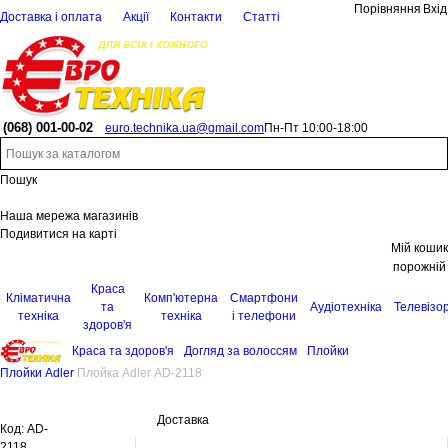
Порівняння
Вхід
Доставка і оплата
Акції
Контакти
Статті
(068)
001-00-02
euro.technika.ua@gmail.com
Пн-Пт 10:00-18:00
Пошук
Наша мережа магазинів
Подивитися на карті
Мій кошик
порожній
Краса
Кліматична
Комп'ютерна
Смартфони
та
Аудіотехніка
Телевізо
техніка
техніка
і телефони
здоров'я
Краса та здоров'я
Догляд за волоссям
Плойки
Плойки Adler
Плойка Adler AD-2118
Доставка
Код:
AD-
2118