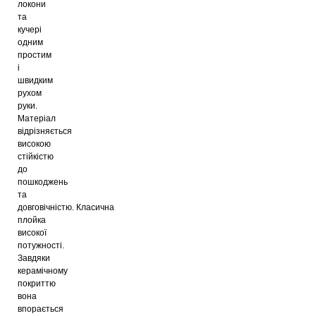
локони
та
кучері
одним
простим
і
швидким
рухом
руки.
Матеріал
відрізняється
високою
стійкістю
до
пошкоджень
та
довговічністю.
Класична
плойка
високої
потужності.
Завдяки
керамічному
покриттю
вона
впорається