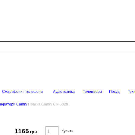
Смартфони і телефони
Аудіотехніка
Телевізори
Посуд
Техн
енератори Camry
Праска Camry CR-5029
1165
Купити
грн