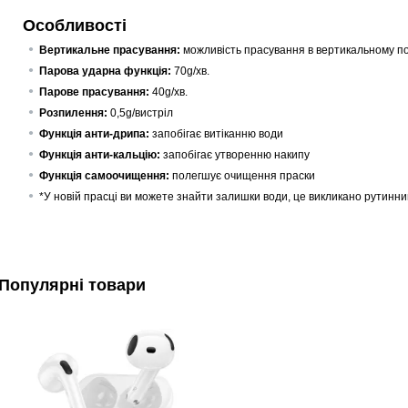
Особливості
Вертикальне прасування:
можливість прасування в вертикальному п
Парова ударна функція:
70g/хв.
Парове прасування:
40g/хв.
Розпилення:
0,5g/вистріл
Функція анти-дрипа:
запобігає витіканню води
Функція анти-кальцію:
запобігає утворенню накипу
Функція самоочищення:
полегшує очищення праски
*У новій прасці ви можете знайти залишки води, це викликано рутинни
Популярні товари