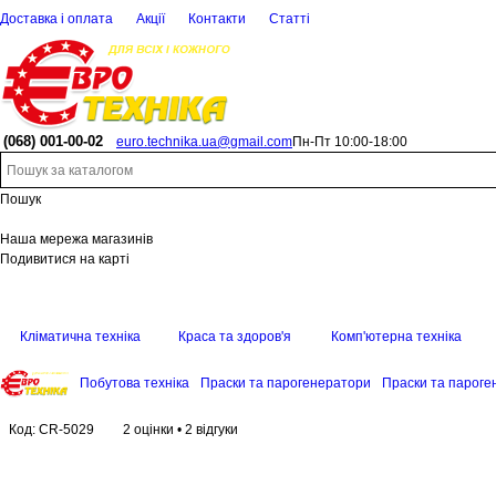
Доставка і оплата
Акції
Контакти
Статті
(068)
001-00-02
euro.technika.ua@gmail.com
Пн-Пт 10:00-18:00
Пошук
Наша мережа магазинів
Подивитися на карті
Кліматична техніка
Краса та здоров'я
Комп'ютерна техніка
Побутова техніка
Праски та парогенератори
Праски та парог
Код:
CR-5029
2 оцінки
•
2 відгуки