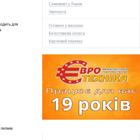
Самовивіз у Львові
Укрпошта
ходить для
Готівкою у магазині
а
Безготівкова оплата
Картковий переказ
 легким