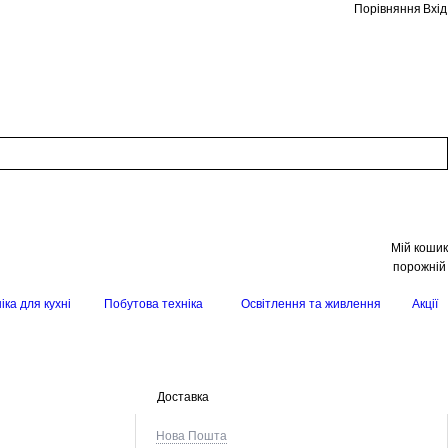
Порівняння
Вхід
Мій кошик
порожній
іка для кухні
Побутова техніка
Освітлення та живлення
Акції
Доставка
Нова Пошта