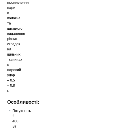
проникнення
пари
в
волокна
та
швидкого
видалення
різних
складок
на
щільних
тканинах
є
паровий
удар
– 0.5
– 0.8
г.
Особливості:
Потужність
2
400
Вт