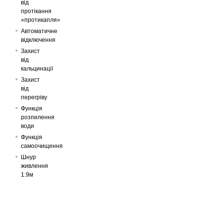
від
протікання
«протикапля»
Автоматичне
відключення
Захист
від
кальцинації
Захист
від
перегріву
Функція
розпилення
води
Функція
самоочищення
Шнур
живлення
1.9м