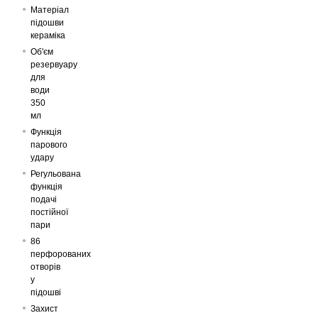
Матеріал
підошви
кераміка
Об'єм
резервуару
для
води
350
мл
Функція
парового
удару
Регульована
функція
подачі
постійної
пари
86
перфорованих
отворів
у
підошві
Захист