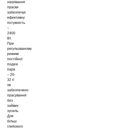
нагрівання
праски
забезпечує
ефективну
потужність
–
2400
Вт.
При
регульованому
режимі
постійної
подачі
пари
– 20-
32 г/
хв
забезпечено
прасування
без
зайвих
зусиль.
Для
більш
глибокого