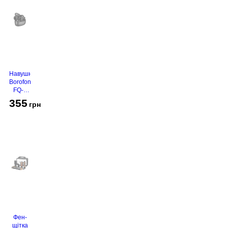
Навушники
Borofone
FQ-1
Black
355
грн
Фен-
щітка