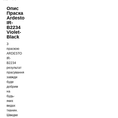
Опис
Праска
Ardesto
IR-
B2234
Violet-
Black
З
праскою
ARDESTO
IR-
B2234
результат
прасування
завжди
буде
добрим
на
будь-
яких
видах
тканин.
Швидке