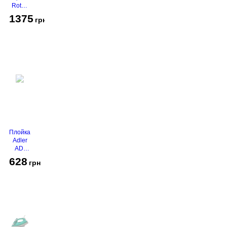
Rotex
RHC-
1375
грн
490-T
Gold
Плойка
Adler
AD-
2116
628
грн