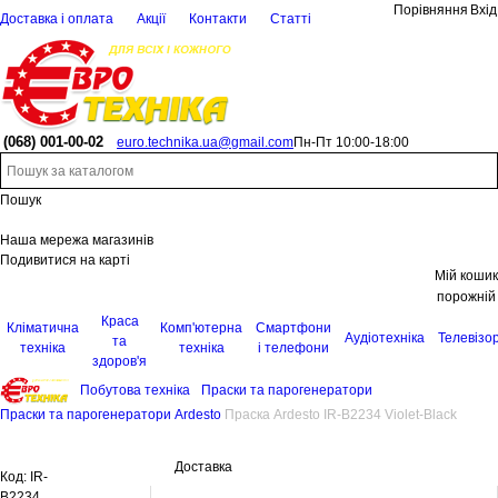
Порівняння
Вхід
Доставка і оплата
Акції
Контакти
Статті
(068)
001-00-02
euro.technika.ua@gmail.com
Пн-Пт 10:00-18:00
Пошук
Наша мережа магазинів
Подивитися на карті
Мій кошик
порожній
Краса
Кліматична
Комп'ютерна
Смартфони
Аудіотехніка
Телевізо
та
техніка
техніка
і телефони
здоров'я
Побутова техніка
Праски та парогенератори
Праски та парогенератори Ardesto
Праска Ardesto IR-B2234 Violet-Black
Доставка
Код:
IR-
B2234