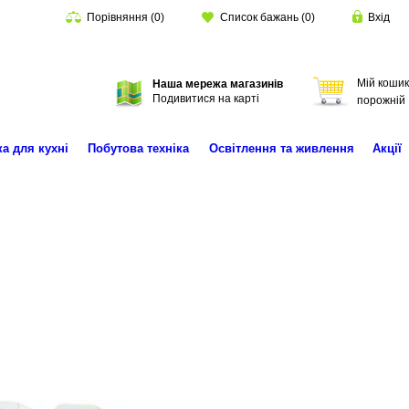
Порівняння
(
0
)
Список бажань
(
0
)
Вхід
Мій кошик
Наша мережа магазинів
Пошук
Подивитися на карті
порожній
ка для кухні
Побутова техніка
Освітлення та живлення
Акції