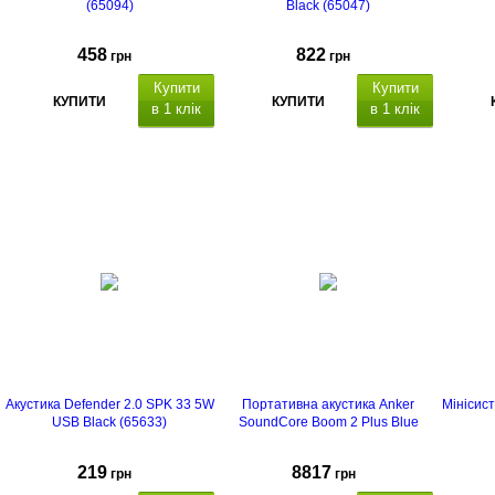
(65094)
Black (65047)
458
822
грн
грн
Купити
Купити
КУПИТИ
КУПИТИ
в 1 клік
в 1 клік
Акустика Defender 2.0 SPK 33 5W
Портативна акустика Anker
Мінісист
USB Black (65633)
SoundCore Boom 2 Plus Blue
219
8817
грн
грн