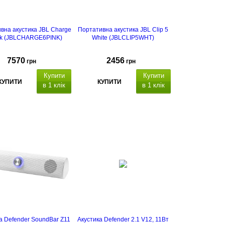
вна акустика JBL Charge
Портативна акустика JBL Clip 5
nk (JBLCHARGE6PINK)
White (JBLCLIP5WHT)
7570
2456
грн
грн
Купити
Купити
КУПИТИ
КУПИТИ
в 1 клік
в 1 клік
а Defender SoundBar Z11
Акустика Defender 2.1 V12, 11Вт