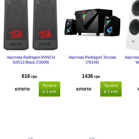
Акустика Redragon RANCH
Акустика Redragon Toccata
Акустик
GS513 Black (72009)
(78149)
W
616
1436
грн
грн
Купити
Купити
КУПИТИ
КУПИТИ
в 1 клік
в 1 клік
1