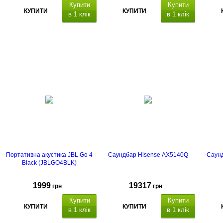
Купити
Купити
КУПИТИ
КУПИТИ
в 1 клік
в 1 клік
Портативна акустика JBL Go 4
Саундбар Hisense AX5140Q
Саун
Black (JBLGO4BLK)
1999
19317
грн
грн
Купити
Купити
КУПИТИ
КУПИТИ
в 1 клік
в 1 клік