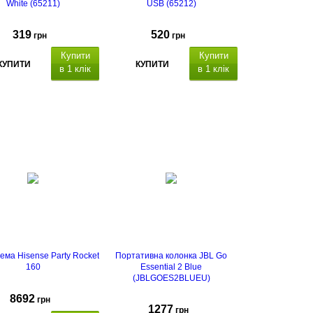
White (65211)
USB (65212)
319
520
грн
грн
Купити
Купити
КУПИТИ
КУПИТИ
в 1 клік
в 1 клік
ема Hisense Party Rocket
Портативна колонка JBL Go
160
Essential 2 Blue
(JBLGOES2BLUEU)
8692
грн
1277
грн