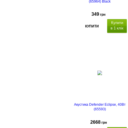
(65964) Black
349
грн
Купити
КУПИТИ
в 1 клік
Акустика Defender Eclipse, 40Вт
(65593)
2668
грн