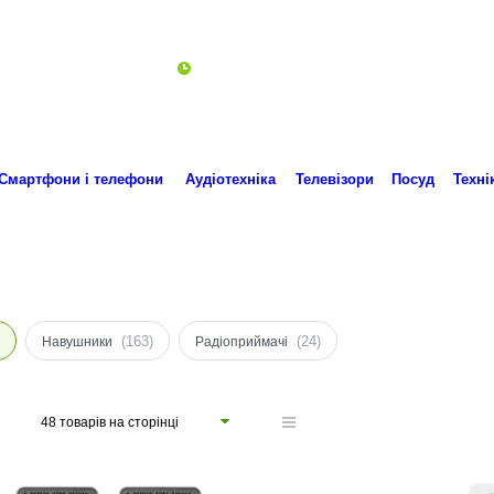
Пн-Пт 10:00-18:00
ro.technika.ua@gmail.com
Смартфони і телефони
Аудіотехніка
Телевізори
Посуд
Техні
(163)
(24)
Навушники
Радіоприймачі
48 товарів на сторінці