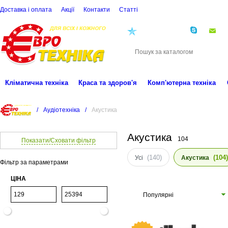
Доставка і оплата
Акції
Контакти
Статті
(068)
001-00-02
eu
Кліматична техніка
Краса та здоров'я
Комп'ютерна техніка
/
Аудіотехніка
/
Акустика
Акустика
104
Показати/Сховати фільтр
(140)
(104)
Усі
Акустика
Фільтр за параметрами
ЦІНА
Популярні