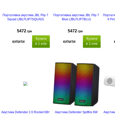
Портативна акустика JBL Flip 7
Портативна акустика JBL Flip 7
Портати
Squad (JBLFLIP7SQUAD)
Blue (JBLFLIP7BLU)
6 Pi
5472
5472
грн
грн
Купити
Купити
КУПИТИ
КУПИТИ
в 1 клік
в 1 клік
Акустика Defender 2.0 Rocket 6Вт
Акустика Defender Spitfire 6W
Акустик