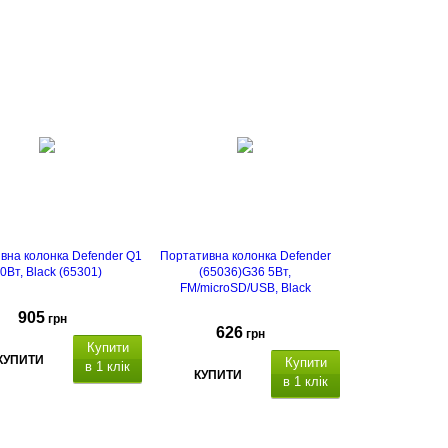
вна колонка Defender Q1
Портативна колонка Defender
0Вт, Black (65301)
(65036)G36 5Вт,
FM/microSD/USB, Black
905
грн
626
грн
Купити
КУПИТИ
Купити
в 1 клік
КУПИТИ
в 1 клік