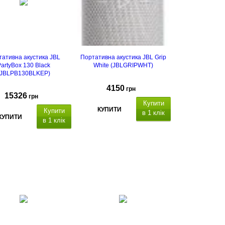
ативна акустика JBL
Портативна акустика JBL Grip
artyBox 130 Black
White (JBLGRIPWHT)
(JBLPB130BLKEP)
4150
грн
15326
грн
Купити
КУПИТИ
Купити
в 1 клік
КУПИТИ
в 1 клік