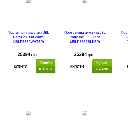
Портативна акустика JBL
Портативна акустика JBL
Порт
PartyBox 330 White
PartyBox 330 Black
P
(JBLPB330WHTEP)
(JBLPB330BLKEP)
25394
25394
грн
грн
Купити
Купити
КУПИТИ
КУПИТИ
в 1 клік
в 1 клік