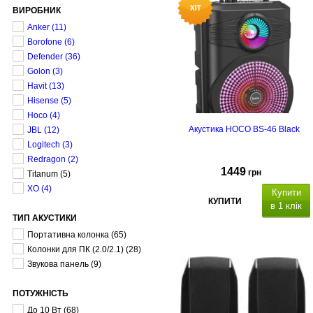
ВИРОБНИК
Anker
(11)
Borofone
(6)
Defender
(36)
Golon
(3)
Havit
(13)
Hisense
(5)
Hoco
(4)
Акустика HOCO BS-46 Black
JBL
(12)
Logitech
(3)
Redragon
(2)
1449
грн
Titanum
(5)
XO
(4)
Купити
КУПИТИ
в 1 клік
ТИП АКУСТИКИ
Потужність: 10Вт, Bluetooth 5.0,
Портативна колонка
(65)
а
кумулятор: 18
00 мАг,
динамік: 2
Колонки для ПК (2.0/2.1)
(28)
см, частотний діапазон:
60Hz-
Звукова панель
(9)
23KHz
, ч
ас роботи:
3 годин (при
гучності 80%)
, ча
с зарядки:
ПОТУЖНІСТЬ
2.5год.
Розмір
пристрою:
381х236х203 мм
.
До 10 Вт
(68)