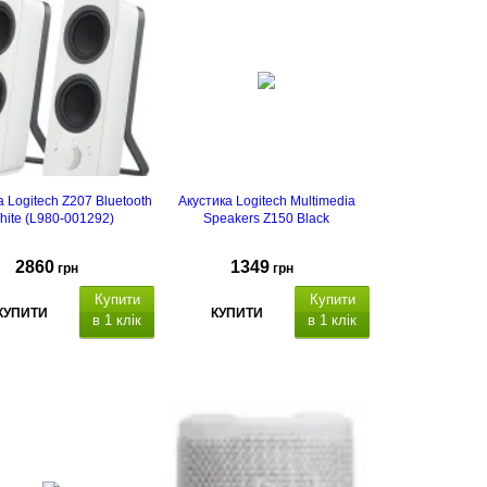
а Logitech Z207 Bluetooth
Акустика Logitech Multimedia
hite (L980-001292)
Speakers Z150 Black
2860
1349
грн
грн
Купити
Купити
КУПИТИ
КУПИТИ
в 1 клік
в 1 клік