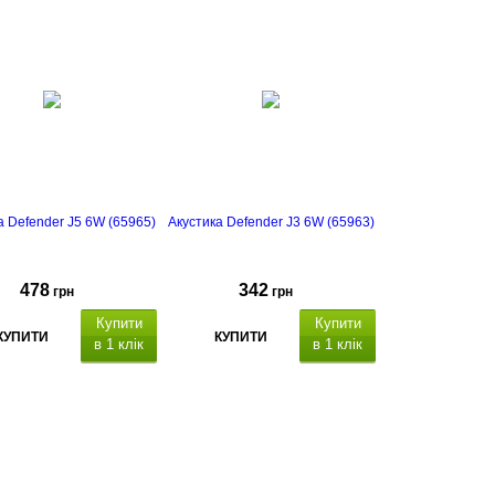
а Defender J5 6W (65965)
Акустика Defender J3 6W (65963)
478
342
грн
грн
Купити
Купити
КУПИТИ
КУПИТИ
в 1 клік
в 1 клік